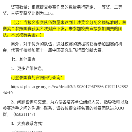
奖项数量：根据提交参赛作品的数量另行确定，一等奖、二等
奖、三等奖获奖比例为1:3:6。
（另：当报名参赛队伍数量未达到上述奖金分配名额标准时，校
赛奖金参照国赛获奖名次对应下发，未参加校赛直接参加国赛的团
队，不发校赛奖金。）
另外，对于优秀的队伍，通过校赛的选拔将获得参加国赛的机
会，代表学校参加第十一届中国研究生飞行器创新大赛。
七、其他事宜
1、更多详细信息，
可登录国赛的官网自行查询：
https://cpipc.acge.org.cn//cw/detail/3/2c90801796f7586c01972152882
d4c19
2、问题咨询与交流：为方便各培养单位组织人员、指导教师以及
参赛选手之间的沟通与联系，请各位提交报名表的参赛团队进入QQ
群。（658211147）
3、大赛联系方式：