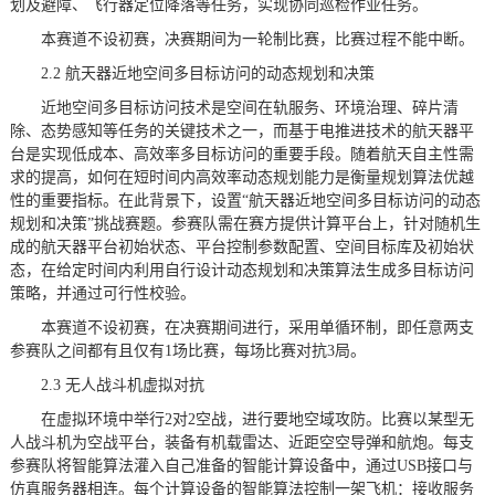
划及避障、飞行器定位降落等任务，实现协同巡检作业任务。
本赛道不设初赛，决赛期间为一轮制比赛，比赛过程不能中断。
2.2 航天器近地空间多目标访问的动态规划和决策
近地空间多目标访问技术是空间在轨服务、环境治理、碎片清
除、态势感知等任务的关键技术之一，而基于电推进技术的航天器平
台是实现低成本、高效率多目标访问的重要手段。随着航天自主性需
求的提高，如何在短时间内高效率动态规划能力是衡量规划算法优越
性的重要指标。在此背景下，设置“航天器近地空间多目标访问的动态
规划和决策”挑战赛题。参赛队需在赛方提供计算平台上，针对随机生
成的航天器平台初始状态、平台控制参数配置、空间目标库及初始状
态，在给定时间内利用自行设计动态规划和决策算法生成多目标访问
策略，并通过可行性校验。
本赛道不设初赛，在决赛期间进行，采用单循环制，即任意两支
参赛队之间都有且仅有1场比赛，每场比赛对抗3局。
2.3 无人战斗机虚拟对抗
在虚拟环境中举行2对2空战，进行要地空域攻防。比赛以某型无
人战斗机为空战平台，装备有机载雷达、近距空空导弹和航炮。每支
参赛队将智能算法灌入自己准备的智能计算设备中，通过USB接口与
仿真服务器相连。每个计算设备的智能算法控制一架飞机：接收服务