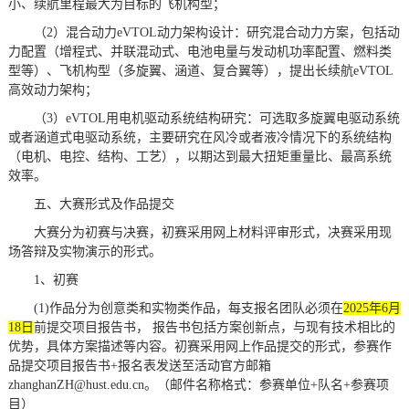
小、续航里程最大为目标的飞机构型；
（2）混合动力eVTOL动力架构设计：研究混合动力方案，包括动
力配置（增程式、并联混动式、电池电量与发动机功率配置、燃料类
型等）、飞机构型（多旋翼、涵道、复合翼等），提出长续航eVTOL
高效动力架构；
（3）eVTOL用电机驱动系统结构研究：可选取多旋翼电驱动系统
或者涵道式电驱动系统，主要研究在风冷或者液冷情况下的系统结构
（电机、电控、结构、工艺），以期达到最大扭矩重量比、最高系统
效率。
五、大赛形式及作品提交
大赛分为初赛与决赛，初赛采用网上材料评审形式，决赛采用现
场答辩及实物演示的形式。
1、初赛
(1)作品分为创意类和实物类作品，每支报名团队必须在
2025年6月
18日
前提交项目报告书， 报告书包括方案创新点，与现有技术相比的
优势，具体方案描述等内容。初赛采用网上作品提交的形式，参赛作
品提交项目报告书+报名表发送至活动官方邮箱
zhanghanZH@hust.edu.cn。（邮件名称格式：参赛单位+队名+参赛项
目）