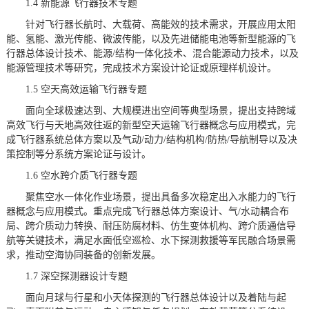
1.4 新能源飞行器技术专题
针对飞行器长航时、大载荷、高能效的技术需求，开展应用太阳
能、氢能、激光传能、微波传能，以及先进储能电池等新型能源的飞
行器总体设计技术、能源/结构一体化技术、混合能源动力技术，以及
能源管理技术等研究，完成技术方案设计论证或原理样机设计。
1.5 空天高效运输飞行器专题
面向全球极速达到、大规模进出空间等典型场景，提出支持跨域
高效飞行与天地高效往返的新型空天运输飞行器概念与应用模式，完
成飞行器系统总体方案以及气动/动力/结构机构/防热/导航制导以及决
策控制等分系统方案论证与设计。
1.6 空水跨介质飞行器专题
聚焦空水一体化作业场景，提出具备多次稳定出入水能力的飞行
器概念与应用模式。重点完成飞行器总体方案设计、气/水动耦合布
局、跨介质动力转换、耐压防腐材料、仿生变体机构、跨介质通信导
航等关键技术，满足水面低空巡检、水下探测救援等军民融合场景需
求，推动空海协同装备的创新发展。
1.7 深空探测器设计专题
面向月球与行星和小天体探测的飞行器总体设计以及着陆与起