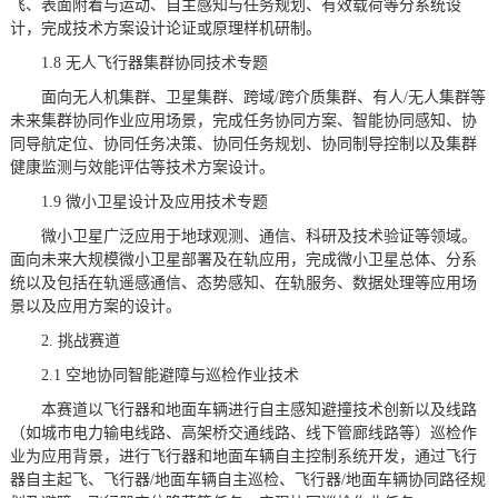
飞、表面附着与运动、自主感知与任务规划、有效载荷等分系统设
计，完成技术方案设计论证或原理样机研制。
1.8 无人飞行器集群协同技术专题
面向无人机集群、卫星集群、跨域/跨介质集群、有人/无人集群等
未来集群协同作业应用场景，完成任务协同方案、智能协同感知、协
同导航定位、协同任务决策、协同任务规划、协同制导控制以及集群
健康监测与效能评估等技术方案设计。
1.9 微小卫星设计及应用技术专题
微小卫星广泛应用于地球观测、通信、科研及技术验证等领域。
面向未来大规模微小卫星部署及在轨应用，完成微小卫星总体、分系
统以及包括在轨遥感通信、态势感知、在轨服务、数据处理等应用场
景以及应用方案的设计。
2. 挑战赛道
2.1 空地协同智能避障与巡检作业技术
本赛道以飞行器和地面车辆进行自主感知避撞技术创新以及线路
（如城市电力输电线路、高架桥交通线路、线下管廊线路等）巡检作
业为应用背景，进行飞行器和地面车辆自主控制系统开发，通过飞行
器自主起飞、飞行器/地面车辆自主巡检、飞行器/地面车辆协同路径规