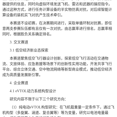
器提供的信息，同时向虚拟环境发送飞机、雷达和武器的操控指令。
通过这种方式，进行任务计算设备的半实物仿真对抗，对后续智能计
算设备的装机实飞对抗产生技术牵引。
本赛道不设初赛，在决赛期间进行，采取单循环制对抗赛，即任
意两支参赛队伍都有且仅有一次对抗，由总赢率进行排名，总赢率相
同时，根据胜负关系确定排名。
3. 交叉赛道
3.1 低空经济新业态探索
本赛道聚焦低空飞行器设计创新，探索低空飞行活动在交通物
流、文旅体验、应急救援等场景下的创新性实用功能，开发共享飞行
平台、综合立体交通、空中物流网络等新型商业模式，推动低空经济
成为高质量发展新引擎。
4. 企业赛道
4.1 eVTOL动力系统构型设计
研究内容不限于以下三个研究方向：
（1）纯电动eVTOL构型研究：在飞机载重量一定条件下，通过飞
机构型（多旋翼、涵道、复合翼等）等为变量，研究以电池电量最