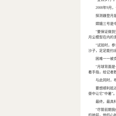
2008年9
探测器登月
嫦娥三号是
“要保证做
月尘模型在内的
“试验时，
沙子，足足能扫
困难一一被克
“月球背面
着手指，给记者
与此同时，
要想顺利抵
昼中让它“中暑”
最终，最具
“尽管前期
的地前，他的心