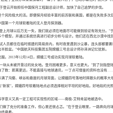
月，于登云开始担任中国探月工程副总设计师，加快了自己追梦的步伐。
是个风险极大的活。即便探月经验丰富的前苏联和美国，都是在失败多次
中国第一个月球软着陆的无人登月探测器。
到登上月球以后万无一失，我们就必须在地面尽可能做到验证有效充分。”
多个模型，并通过系统仿真进行初步分析与设计。他们还在西北沙漠中找
参试人员都住在临时搭建的简易房内，有时夜里遇到沙尘暴，连头部都要
出半脸盆。”中国航天科技集团五院嫦娥三号总设计师孙泽洲记忆犹新。
服。2013年12月14日，嫦娥三号成功实现月球软着陆。
是一块从未被开垦过的处女地。登月困难更多，意义也更大。”到了剑指登
数了数：距离更远，不能直接与地球通讯，一丁点可借鉴的资料也没有…
布满了沟壑、峡谷和悬崖的月球背面，让嫦娥四号落地时摔跟头的概率大
达“新家”，嫦娥四号软着陆地点必须选择相对平坦的好地段。好地段的光
。
科学意义又具一定工程可实现性的区域——南极-艾特肯盆地被选中。
我们做了充分的准备工作，但心里还很忐忑。”在于登云眼里，一路奔向月
始终悬着。