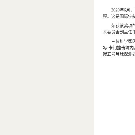
2020年6
项。这是国际宇
荣获该奖项
术委员会副主任
三位科学家因
冯·卡门撞击坑内
娥五号月球探测