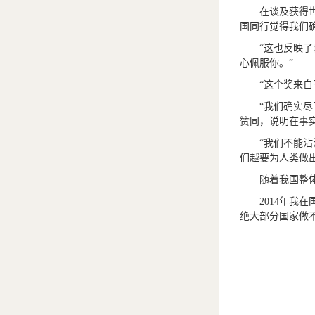
在谈及获得
国同行觉得我们
“这也反映
心佩服你。”
“这个奖来
“我们确实
赞同，说明在事
“我们不能
们越要为人类做
随着我国整
2014年
绝大部分国家做