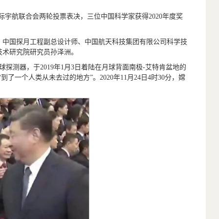
国际宇航联合会两轮投票表决，三位中国科学家获得2020年度奖
，中国探月工程副总设计师、中国航天科技集团有限公司科学技
技术研究院研究员孙泽洲。
测器，于2019年1月3日着陆在月球背面南极-艾特肯盆地的
一个人类从未去过的地方”。2020年11月24日4时30分，嫦