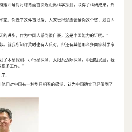
。嫦娥四号对月球背面首次近距离科学探测，取得了科研成果，外
科学家。你做了这件事以后，人家觉得就应该给你这个奖，发自内
天的进步，作为中国人感到很自豪，这是中国能力的证明。”
贡献。就我所知评奖时也有人反对，但还有其他那么多国家科学家
”
规划了木星探测、小行星探测、太阳系边际探测。中国越发展，我
很多工作。”
儿了。
感到他们对中国有一种刮目相看的感觉，认为中国确实已经做到了