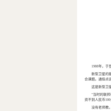
1988年
新型卫星的
合课题。通俗点
这是新型卫
“当时的联邦
资不到人民币10
没有老师教