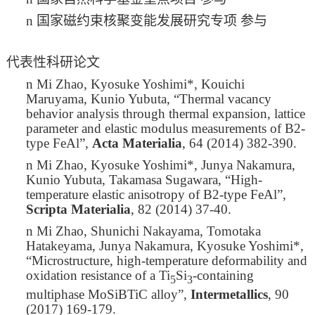
n
国家磁约束核聚变能发展研究专项
参与
代表性科研论文
n
Mi Zhao
, Kyosuke Yoshimi*, Kouichi
Maruyama, Kunio Yubuta, “Thermal vacancy
behavior analysis through thermal expansion, lattice
parameter and elastic modulus measurements of B2-
type FeAl”,
Acta Materialia
, 64 (2014) 382-390.
n
Mi Zhao
, Kyosuke Yoshimi*, Junya Nakamura,
Kunio Yubuta, Takamasa Sugawara, “High-
temperature elastic anisotropy of B2-type FeAl”,
Scripta Materialia
, 82 (2014) 37-40.
n
Mi Zhao
, Shunichi Nakayama, Tomotaka
Hatakeyama, Junya Nakamura, Kyosuke Yoshimi*,
“Microstructure, high-temperature deformability and
oxidation resistance of a Ti
Si
-containing
5
3
multiphase MoSiBTiC alloy”,
Intermetallics
, 90
(2017) 169-179.