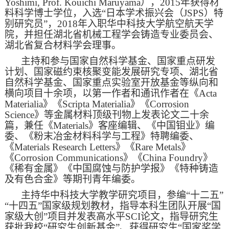
Yoshimi, Prof. Kouichi Maruyama
），
2015
年获得材
料科学博士学位，入选
“
日本学术振兴会（
JSPS
）特
别研究员
”
，
2018
年入职华中科技大学航空航天学
院，并担任湖北省机械工程学会铸造专业委员会、
湖北省复合材料学会理事。
主持和参与国家自然科学基金、国家重点研发
计划、国家磁约束核聚变能发展研究专项、湖北省
自然科学基金、国家重点实验室开放基金等纵向和
横向项目十余项，以第一作者和通讯作者在《
Acta
Materialia
》《
Scripta Materialia
》《
Corrosion
Science
》等金属材料顶级刊物上发表论文二十余
篇，兼任《
Materials
》客座编辑、《中国钼业》编
委、《粉末冶金材料科学与工程》特聘编委、
《
Materials Research Letters
》《Rare Metals》
《Corrosion Communications》《China Foundry》
《稀有金属》《中国腐蚀与防护学报》《特种铸造
及有色合金》等期刊青年编委。
主持华中科技大学教学研究项目，参编“十二五”
“十四五”国家级规划教材，指导本科生团队开展
“
国
家级大创
”
项目并发表高水平SCI论文，指导研究生
获批我校“研究生创新基金”、获得研究生“国家奖学