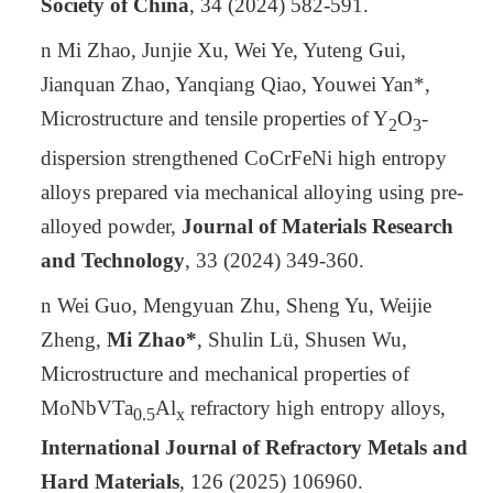
Society of China
, 34 (2024) 582-591.
n
Mi Zhao
, Junjie Xu, Wei Ye, Yuteng Gui,
Jianquan Zhao, Yanqiang Qiao, Youwei Yan*,
Microstructure and tensile properties of Y
O
-
2
3
dispersion strengthened CoCrFeNi high entropy
alloys prepared via mechanical alloying using pre-
alloyed powder,
Journal of Materials Research
and Technology
, 33 (2024) 349-360.
n
Wei Guo, Mengyuan Zhu, Sheng Yu, Weijie
Zheng,
Mi Zhao*
, Shulin Lü, Shusen Wu,
Microstructure and mechanical properties of
MoNbVTa
Al
refractory high entropy alloys,
0.5
x
International Journal of Refractory Metals and
Hard Materials
, 126 (2025) 106960.