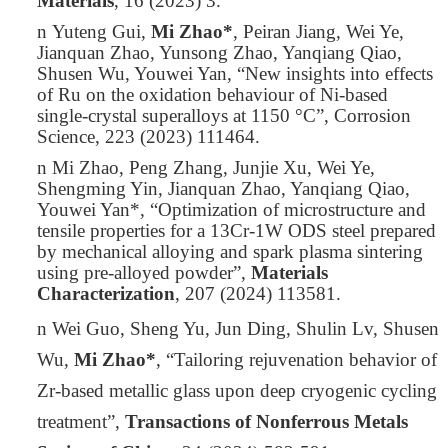
Materials
, 16 (2023) 3.
n
Yuteng Gui,
Mi Zhao*
, Peiran Jiang, Wei Ye,
Jianquan Zhao, Yunsong Zhao, Yanqiang Qiao,
Shusen Wu, Youwei Yan, “New insights into effects
of Ru on the oxidation behaviour of Ni-based
single-crystal superalloys at 1150 °C”,
Corrosion
Science
, 223 (2023) 111464.
n
Mi Zhao
, Peng Zhang, Junjie Xu, Wei Ye,
Shengming Yin, Jianquan Zhao, Yanqiang Qiao,
Youwei Yan*, “Optimization of microstructure and
tensile properties for a 13Cr-1W ODS steel prepared
by mechanical alloying and spark plasma sintering
using pre-alloyed powder”,
Materials
Characterizatio
n
, 207 (2024) 113581.
n
Wei Guo, Sheng Yu, Jun Ding, Shulin Lv, Shusen
Wu,
Mi Zhao*
, “Tailoring rejuvenation behavior of
Zr-based metallic glass upon deep cryogenic cycling
treatment”,
Transactions of Nonferrous Metals