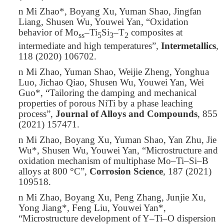
n
Mi Zhao*
, Boyang Xu, Yuman Shao, Jingfan
Liang, Shusen Wu, Youwei Yan, “Oxidation
behavior of Mo
–Ti
Si
–T
composites at
ss
5
3
2
intermediate and high temperatures”,
Intermetallics
,
118 (2020) 106702.
n
Mi Zhao
, Yuman Shao, Weijie Zheng, Yonghua
Luo, Jichao Qiao, Shusen Wu, Youwei Yan, Wei
Guo*, “Tailoring the damping and mechanical
properties of porous NiTi by a phase leaching
process”,
Journal of Alloys and Compounds
, 855
(2021) 157471.
n
Mi Zhao
, Boyang Xu, Yuman Shao, Yan Zhu, Jie
Wu*, Shusen Wu, Youwei Yan, “Microstructure and
oxidation mechanism of multiphase Mo–Ti–Si–B
alloys at 800 °C”,
Corrosion Science
, 187 (2021)
109518.
n
Mi Zhao
, Boyang Xu, Peng Zhang, Junjie Xu,
Yong Jiang*, Feng Liu, Youwei Yan*,
“Microstructure development of Y–Ti–O dispersion