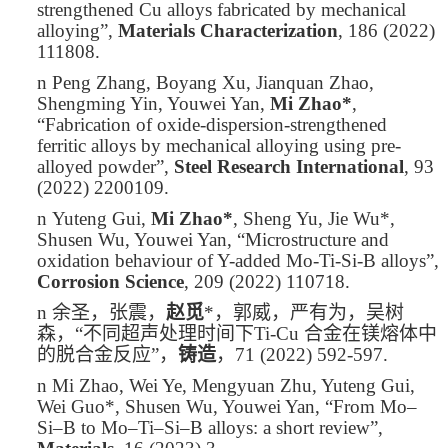
strengthened Cu alloys fabricated by mechanical
alloying”,
Materials Characterization
, 186 (2022)
111808.
n
Peng Zhang, Boyang Xu, Jianquan Zhao,
Shengming Yin, Youwei Yan,
Mi Zhao*
,
“Fabrication of oxide-dispersion-strengthened
ferritic alloys by mechanical alloying using pre-
alloyed powder”,
Steel Research International
, 93
(2022) 2200109.
n
Yuteng Gui,
Mi Zhao*
,
Sheng Yu, Jie Wu*,
Shusen Wu, Youwei Yan, “Microstructure and
oxidation behaviour of Y-added Mo-Ti-Si-B alloys”,
Corrosion Science
, 209 (2022) 110718.
n
余圣，张震，
赵觅
*
，郭威，严有为，吴树
森，
“
不同超声处理时间下
Ti-Cu
合金在镁熔体中
的脱合金反应
”
，
铸造
，
71 (2022) 592-597.
n
Mi Zhao
, Wei Ye, Mengyuan Zhu, Yuteng Gui,
Wei Guo*, Shusen Wu, Youwei Yan, “From Mo–
Si–B to Mo–Ti–Si–B alloys: a short review”,