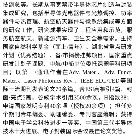
技副总等
。长期从事
宽禁带半导体芯片制造与封装
集成研究，包括
半导体
光电
器件
与光热调控、
功率
器件与热管理、
航空航天
器件与微系统集成
等方面
的研究工作
，研究成果实现了工程应用和示范，服
务航空航天
、新能源汽车、卫生安全等需求。主持
国家自然科学基金（面上
/
青年）、湖北省重点研发
计划（优秀结题）、
省
/市揭榜挂帅项目、
国家重点
研发计划子课题、
中航
/中船单位委托课题
等
科研
项
目
；
以第一
/通讯作者在Adv. Mater.、Adv. Funct.
Mater.、Laser Photonics Rev.、IEEE EDL/TED等国
际一流期刊发表论文70余篇，含ESI高被引4篇、封
面
/亮点
5篇，谷歌学术引用3500余次，H指数38；
申请国家发明专利40余项（授权20余项）；担任多
个期刊青年编委、助理编委、专刊客座编辑
；获得
中国电子学会科技进步一等奖、中国第三代半导体
技术十大进展、
电子封装国际会议最佳论文奖
等
。