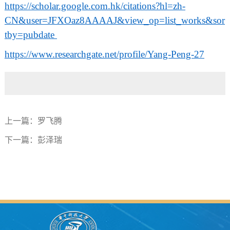
https://scholar.google.com.hk/citations?hl=zh-
CN&user=JFXOaz8AAAAJ&view_op=list_works&sor
tby=pubdate
https://www.researchgate.net/profile/Yang-Peng-27
上一篇：
罗飞腾
下一篇：
彭泽瑞