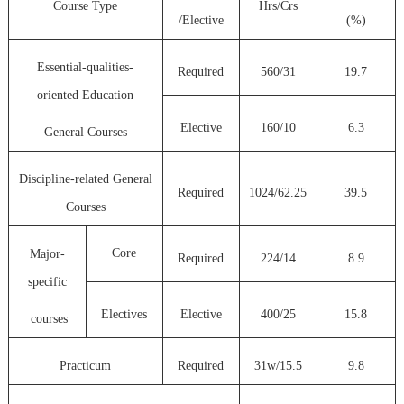
Course Type
Hrs/Crs
/Elective
(%)
Essential-qualities-
Required
560/31
19.7
oriented Education
Elective
160/10
6.3
General Courses
Discipline-related General
Required
1024/62.25
39.5
Courses
Core
Major-
Required
224/14
8.9
specific
Electives
Elective
400/25
15.8
courses
Practicum
Required
31w/15.5
9.8