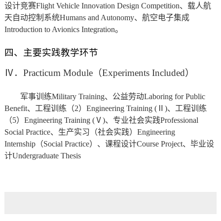
设计竞赛
Flight Vehicle Innovation Design Competition
、载人航
天自动控制系统
Humans and Autonomy
、航空电子集成
Introduction to Avionics Integration
。
四、主要实践教学环节
Ⅳ
．
Practicum Module
（
Experiments Included
）
军事训练
Military Training
、公益劳动
Laboring for Public
Benefit
、工程训练（2）
Engineering Training (Ⅱ)
、工程训练
（5）
Engineering Training (Ⅴ)
、专业社会实践
Professional
Social Practice
、生产实习（社会实践）
Engineering
Internship
（
Social Practice
）
、课程设计
Course Project
、毕业设
计
Undergraduate Thesis