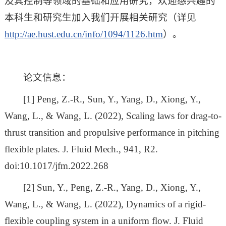
及其控制等领域的基础和应用研究，欢迎感兴趣的
本科生和研究生加入我们开展相关研究（详见
http://ae.hust.edu.cn/info/1094/1126.htm
）。
论文信息：
[1] Peng, Z.-R., Sun, Y., Yang, D., Xiong, Y.,
Wang, L., & Wang, L. (2022), Scaling laws for drag-to-
thrust transition and propulsive performance in pitching
flexible plates. J. Fluid Mech., 941, R2.
doi:10.1017/jfm.2022.268
[2] Sun, Y., Peng, Z.-R., Yang, D., Xiong, Y.,
Wang, L., & Wang, L. (2022), Dynamics of a rigid-
flexible coupling system in a uniform flow. J. Fluid