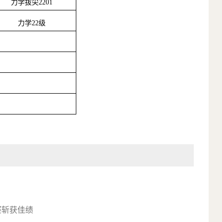
力学拔尖2201
力学22级
赛斩获佳绩