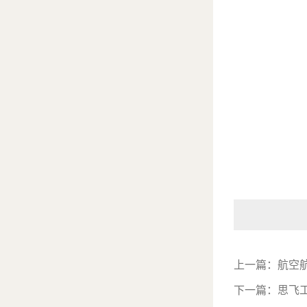
上一篇：
航空
下一篇：
思飞