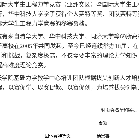
国际大学生工程力学竞赛（亚洲赛区）暨国际大学生工
行，华中科技大学学子获得个人赛特等奖、团队赛特等
际大学生工程力学竞赛的参赛资格。
赛有来自清华大学、华中科技大学、同济大学等
69
所高
所高校在
2005
年共同发起，至今已经连续举办
18
届，在
新和挑战，复杂度极高，不仅需要丰富的理论力学知识
程高难度理论竞赛。
天学院基础力学教学中心培训团队根据拔尖创新人才培
程，以赛促学、以赛促教、以赛促创，为培养拔尖创新
附 获奖名单和奖项
曹颖
团体赛特等奖
杨昊睿