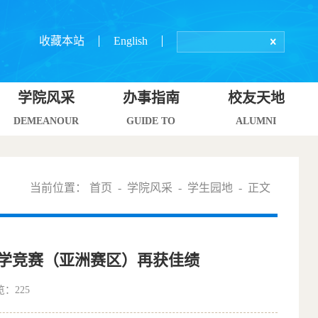
收藏本站
English
学院风采
办事指南
校友天地
DEMEANOUR
GUIDE TO
ALUMNI
当前位置：
首页
-
学院风采
-
学生园地
- 正文
学竞赛（亚洲赛区）再获佳绩
览：
225