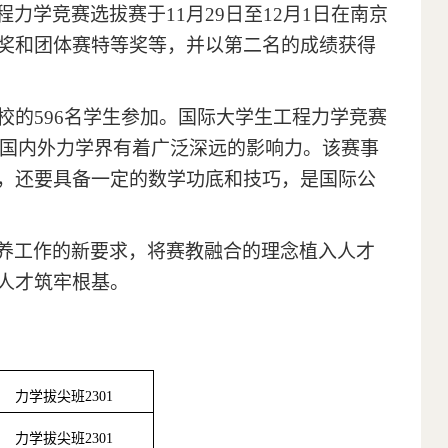
程力学竞赛选拔赛于
11
月
29
日至
12
月
1
日在南京
奖和团体赛特等奖等，并以第二名的成绩获得
校的
596
名学生参加。国际大学生工程力学竞赛
国内外力学界有着广泛深远的影响力。该赛事
，还要具备一定的数学功底和技巧，是国际公
养工作的新要求，将赛教融合的理念植入人才
人才筑牢根基。
力学拔尖班2301
力学拔尖班2301