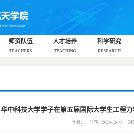
师资队伍
人才培养
科学研究
TEACHERS
TEACHING
RESEARCH
华中科技大学学子在第五届国际大学生工程力
作者： 时间：2024-12-09 浏