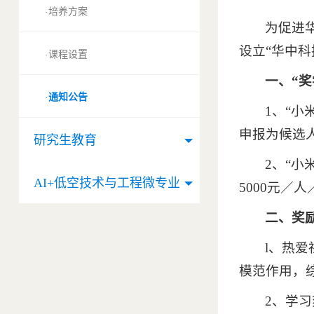
培养方案
·
为促进
设立“华中
课程设置
·
一、“
通知公告
·
1、“小
申报为候选
研究生教育
2、“
AI+低空技术与工程微专业
5000元／
二、奖
l、热
模范作用，
2、学