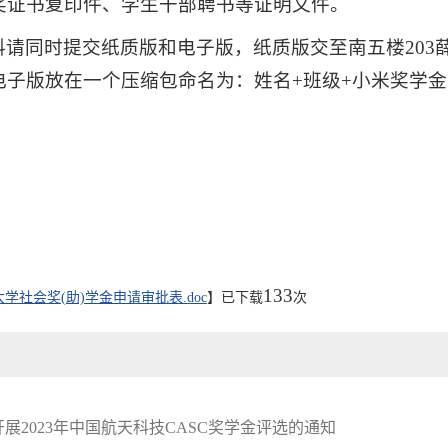
奖证书复印件、学生干部聘书等证明文件。
请同时提交纸质版和电子版，纸质版交至南五楼203薛老师处
电子版放在一个压缩包命名为：姓名+班级+小米奖学金
133
学社会奖(助)学金申请审批表.doc
】已下载
次
展2023年中国航天科技CASC奖学金评选的通知