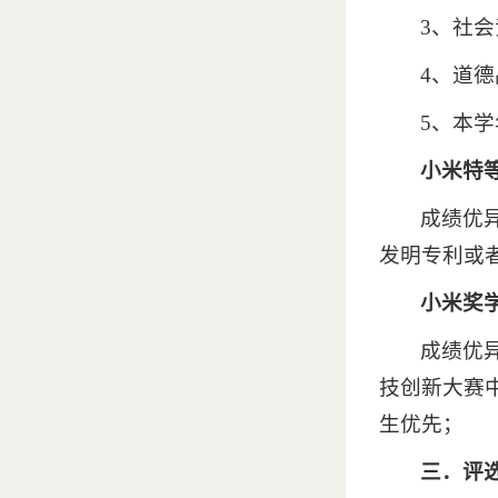
3、社
4、道
5、本
小米特
成绩优
发明专利或
小米奖
成绩优
技创新大赛
生优先；
三．评