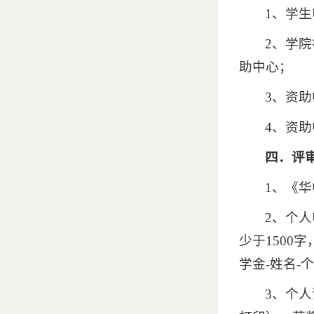
1、学
2、学
助中心；
3、资
4、资
四．评
1、《
2、个
少于150
学金-姓名-
3、个