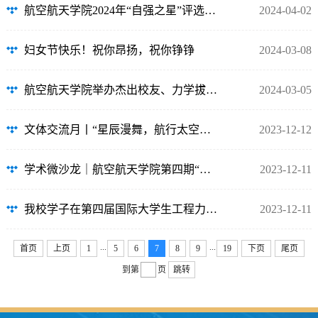
航空航天学院2024年“自强之星”评选答辩会成功举办
2024-04-02
妇女节快乐！祝你昂扬，祝你铮铮
2024-03-08
航空航天学院举办杰出校友、力学拔尖班学生座谈交流会
2024-03-05
文体交流月丨“星辰漫舞，航行太空：奔跑的亚运盛典”——航空航天学院第三届航空...
2023-12-12
学术微沙龙｜航空航天学院第四期“力行•引航”学术微沙龙顺利举办
2023-12-11
我校学子在第四届国际大学生工程力学竞赛亚洲赛区荣获佳绩
2023-12-11
...
...
首页
上页
1
5
6
7
8
9
19
下页
尾页
到第
页
跳转