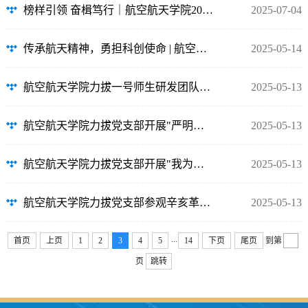
榜样引领 奋楫笃行｜航空航天学院2025年“党建之星”评选圆满举行
2025-07-04
传承航天精神，勇担科创使命 | 航空航天学院研究生第四、第五党支部参观湖北省科学...
2025-05-14
航空航天学院力拔一号师生研发团队党支部赴湖北省科技馆开展主题党日活动
2025-05-13
航空航天学院力拔党支部开展"严明纪律规矩 筑牢安全防线"主题党日活动
2025-05-13
航空航天学院力拔党支部开展"我为群众办实事"实践活动
2025-05-13
航空航天学院力拔党支部参观辛亥革命武昌起义纪念馆——传承首义精神 砥砺空天报国
2025-05-13
...
首页
上页
1
2
3
4
5
14
下页
尾页
到第
页
跳转