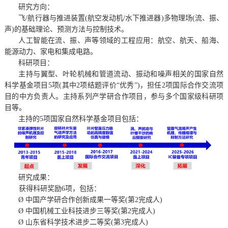
研究方向：
飞
/航行器与推进装置(航空发动机/水下推进器)多物理场(流、振、
声)的基础理论、预测方法与控制技术
。
人工智能在流、振、声等领域的工程应用：航空、航天、船海、
能源动力、家电和集成电路。
科研项目
：
主持与翼型、叶轮机械和管道流动、振动和噪声相关的国家自然
科学基金项目
5项
(其中2项结题评价“优秀”
)，担任2项国际合作交流项
目的中方负责人
。主持系列产学研合作项目，参与多个国家级科研项
目等。
主持的5项国家自然科学基金项目包括：
研究成果
：
获得科研奖励
6项
，包括：
Ø
中国产学研合作创新成果一等奖(第2完成人
)
Ø
中国机械工业科技进步三等奖
(
第
2
完成人
)
Ø
山东省科学技术进步二等奖(第3完成人)