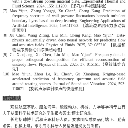
with a downstream porous material plate
. Experimental Thermal and
Fluid Science. 2024, 155: 111209.
【多孔材料减阻降噪】
[7]
Mao Yijun, Zhang
Yongqi
, Xu Chen*, Cheng Kang. Prediction of
frequency spectrum of wall pressure fluctuations beneath turbulent
boundary layers based on deep learning. Engineering Applications of
Artificial
I
ntelligence
.
2025
,
159:111752.
【湍流边界层压力脉动智
能预测】
[8]
Xu
Chen
, Wan
g
Ziting, Liu Min, Cheng Kang, Mao Yijun*. Data-
physics sequentially driven deep neural network for predicting flow
and acoustics fields
.
Physics of Fluids. 2025
,
37: 085210.
【数据和
物理序贯驱动训练神经网络】
[9]
Gu Xiaojiang, Xu Chen, Liu Min, Mao Yijun*. Frequency-domain
proper orthogonal decomposition for efficient reconstruction of
unsteady flows. Physics of Fluids. 2025, 37, 015161.
【高效降维方
法】
[10]
Mao Yijun, Zhou Le, Xu Chen*, Gu Xiaojiang. Kriging-based
accelerated prediction of frequency spectrum and acoustic field
around rotating sources. Journal of Sound and Vibration. 2024, 593:
118671.
【旋转声源辐射噪声的快速预测】
研究
团队
欢迎航空宇航、船舶海洋、能源动力、机械、力学等学科专业有
志于从事科学技术研究的学生报考硕士
/博士研究生
。
长期招聘博士后和专职科研人员。要求团队成员品行端正、勤奋
踏实、积极上进。求职专职科研人员请发送简历到邮箱。