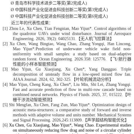
Ø
青岛市科学技术进步二等奖(第2完成人
)
Ø
中国科技产业化促进会科技创新二等奖(第3完成人
)
Ø
中国科技产业化促进会科技创新二等奖(第
6
完成人
)
近三年的代表性成果：
[1]
Zhou
Le, Xu Chen, Tian Fengnian, Mao Yijun*. Control algorithms of
the quadrotor
UAV
s under wind disturbance. Journal of Aerospace
Engineering. 2026
,
39(2): 04025131.
【无人机飞控算法】
[2]
Xu Chen, Wang Bingtao, Wang Chao, Zhang Yongqi, Han Lincong,
Mao Yijun*.Prediction of underwater vehicle wake field non-
uniformity with small samples: a study based on dual-adaptive
random forest. Ocean Engineering. 2026.358
:
125776
.
【飞/航行器
性能的小样本智能预测】
[3]
Mao Yijun, Gu Xiaojiang, Xu Chen*, Yang Dangguo. Triple
decomposition of unsteady flow in a low-speed mixed flow fan.
AIAA Journal. 2024, 62, 302-325.
【叶轮机械流动分析】
[4]
Mao Yijun, Cheng Kang, Xu Chen*, Liu Min, Shi Lei, Zhang Yongqi.
Fast and accurate prediction of flow in multi-row cascade based on
combined neural networks. Physics of Fluids. 2025, 37, 015222.
【叶
栅干涉流动智能预测】
[5]
Shi
Mengfan
, Xu Chen, Fang Zun, Mao Yijun*. Optimization design of
acoustic meta-structures: a comparative study of forward and inverse
methods with adaptive volume and units number. Mechanical Systems
and Signal Processing. 2026,245:113809.
【声学超结构智能优化】
[6]
Xu Chen, Gu Xiaojiang, Mao Yijun*, Wang Chao.
Experimental studies
on simultaneously reducing flow drag and noise of a circular cylinder