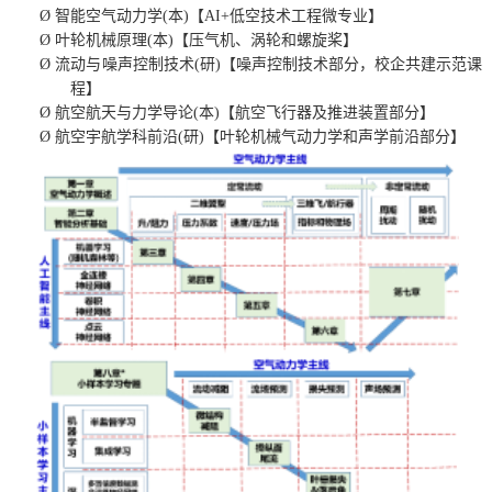
Ø
智能空气动力学
(
本
)
【
AI+
低空技术工程微专业】
Ø
叶轮机械原理
(
本
)
【压气机、涡轮和螺旋桨】
Ø
流动与噪声控制技术
(
研
)
【噪声控制技术部分，校企共建示范课
程】
Ø
航空航天与力学导论
(
本
)
【航空飞行器及推进装置部分】
Ø
航空宇航学科前沿
(
研
)
【叶轮机械气动力学和声学前沿部分】