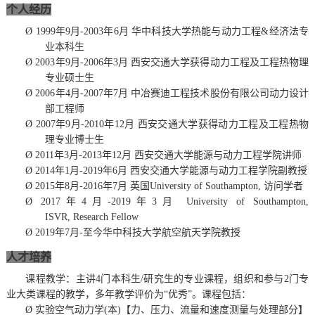
个人经历
Ø
1999
年
9
月-2
003
年
6
月
华中科技大学热能与动力工程&经济法专
业本科生
Ø
2
003
年
9
月-
2006
年3月 西安交通大学获得动力工程及工程热物理
专业硕士生
Ø
2
006
年4月-
2007
年7月 中冶赛迪工程技术股份有限公司动力设计
部工程师
Ø
2007
年9月-2
010
年1
2
月
西安交通大学获得动力工程及工程热物
理专业博士生
Ø
2
011
年3月-
2013
年1
2
月
西安交通大学能源与动力工程学院讲师
Ø
2014
年1月-
2019
年
6
月
西安交通大学能源与动力工程学院副教授
Ø
2
015
年8月-
2016
年7月 英国University
of Southampton,
访问学者
Ø
2
017
年4月-
2019
年3月
University of Southampton,
ISVR
,
Research
Fellow
Ø
2
019
年7月-至今华中科技大学航空航天学院教授
人才培养
课程教学：
主讲
4门本科生/研究生的专业课程
，组织和参与
2门专
业大类课程的教学
，多年教学评价为“优秀”。课程包括：
Ø
实验空气动力学
(
本
)
【力、压力、流量和速度测量与处理部分】