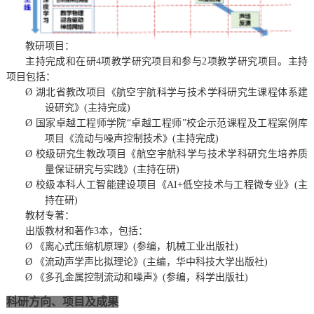
教研项目：
主持完成和在研
4项教学研究项目和参与2项教学研究项目。
主持
项目包括：
Ø
湖北省教改项目《航空宇航科学与技术学科研究生课程体系建
设研究》(主持完成
)
Ø
国家卓越工程师学院“卓越工程师”校企示范课程及工程案例库
项目《流动与噪声控制技术》(主持完成)
Ø
校级研究生教改项目《航空宇航科学与技术学科研究生培养质
量保证研究与实践》(主持在研
)
Ø
校级本科人工智能建设项目《AI+低空技术与工程微专业》(主
持在研)
教材
专著
：
出版教材和著作3本，包括：
Ø
《离心式压缩机原理》(参编，机械工业出版社
)
Ø
《流动声学声比拟理论》(主编，华中科技大学出版社
)
Ø
《多孔金属控制流动和噪声》(参编，科学
出版社
)
科研
方向、项目及成果