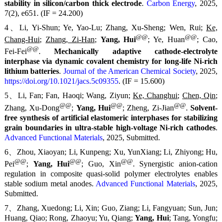
stability in silicon/carbon thick electrode
.
Carbon Energy
, 2025,
7(2), e651. (IF = 24.200)
4、Li, Yi-Shun; Ye, Yao-Lu; Zhang, Xu-Sheng; Wen, Rui;
Ke,
@@
@@
Chang-Hui
;
Zhang, Zi-Han
;
Yang, Hui
; Ye, Huan
; Cao,
@@
Fei-Fei
.
Mechanically adaptive cathode-electrolyte
interphase via dynamic covalent chemistry for long-life Ni-rich
lithium batteries
.
Journal of the American Chemical Society
, 2025,
https://doi.org/10.1021/jacs.5c09355
. (IF = 15.600)
5、Li, Fan; Fan, Haoqi; Wang, Ziyun;
Ke, Changhui
;
Chen, Qin
;
@@
@@
@@
Zhang, Xu-Dong
;
Yang, Hui
; Zheng, Zi-Jian
.
Solvent-
free synthesis of artificial elastomeric interphases for stabilizing
grain boundaries in ultra-stable high-voltage Ni-rich cathodes
.
Advanced Functional Materials
, 2025, Submitted.
6、Zhou, Xiaoyan; Li, Kunpeng; Xu, YunXiang; Li, Zhiyong; Hu,
@@
@@
@@
Pei
;
Yang, Hui
; Guo, Xin
. Synergistic anion-cation
regulation in composite quasi-solid polymer electrolytes enables
stable sodium metal anodes.
Advanced Functional Materials
, 2025,
Submitted.
7、Zhang, Xuedong; Li, Xin; Guo, Ziang; Li, Fangyuan; Sun, Jun;
Huang, Qiao; Rong, Zhaoyu; Yu, Qiang;
Yang, Hui
; Tang, Yongfu;