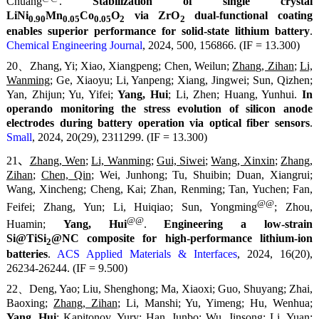
Chuang
.
Stabilization of single crystal
LiNi
Mn
Co
O
via ZrO
dual-functional coating
0.90
0.05
0.05
2
2
enables superior performance for solid-state lithium battery
.
Chemical Engineering Journal
, 2024, 500, 156866. (IF = 13.300)
20、Zhang, Yi; Xiao, Xiangpeng; Chen, Weilun;
Zhang, Zihan
;
Li,
Wanming
; Ge, Xiaoyu; Li, Yanpeng; Xiang, Jingwei; Sun, Qizhen;
Yan, Zhijun; Yu, Yifei;
Yang, Hui
; Li, Zhen; Huang, Yunhui.
In
operando monitoring the stress evolution of silicon anode
electrodes during battery operation via optical fiber sensors
.
Small
, 2024, 20(29), 2311299. (IF = 13.300)
21、
Zhang, Wen
;
Li, Wanming
;
Gui, Siwei
;
Wang, Xinxin
;
Zhang,
Zihan
;
Chen, Qin
; Wei, Junhong; Tu, Shuibin; Duan, Xiangrui;
Wang, Xincheng; Cheng, Kai; Zhan, Renming; Tan, Yuchen; Fan,
@@
Feifei; Zhang, Yun; Li, Huiqiao; Sun, Yongming
; Zhou,
@@
Huamin;
Yang, Hui
.
Engineering a low-strain
Si@TiSi
@NC composite for high-performance lithium-ion
2
batteries
.
ACS Applied Materials & Interfaces
, 2024, 16(20),
26234-26244. (IF = 9.500)
22、Deng, Yao; Liu, Shenghong; Ma, Xiaoxi; Guo, Shuyang; Zhai,
Baoxing;
Zhang, Zihan
; Li, Manshi; Yu, Yimeng; Hu, Wenhua;
Yang, Hui
; Kapitonov, Yury; Han, Junbo; Wu, Jinsong; Li, Yuan;