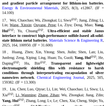
and gradient particle arrangement for lithium-ion batteries
.
Energy & Environmental Materials
, 2025, 8(3), e12867. (IF =
14.100)
@@
17、Wei, Chaochao; Wu, Zhongkai; Li, Siwu
; Jiang, Ziling; Li,
Lin;
Wang, Xinxin
;
Ouyang, Peng
; Lu, Ziyu; Deng, Miao;
Yang,
@@
@@
Hui
; Yu, Chuang
.
Ultra-efficient and stable Janus
interface to construct high-performance sulfide-based all-solid-
state lithium metal batteries
.
Materials Science & Engineering R
,
2025, 164, 100950. (IF = 31.600)
18、Huang, Zhen; Xin, Yitong; Shen, Jiulin; Shen, Lan; Liu,
@@
Junfeng; Zeng, Xiping; Ling, Huan; Tu, Guoli;
Yang, Hui
; He,
@@
@@
Daping
; Hu, Bin
.
Transparent and lightweight
electromagnetic shielding film with resistance to harsh
conditions through interpenetrating encapsulation of silver
nanowires network
.
Chemical Engineering Journal
, 2025, 505,
159382. (IF = 13.300)
19、Liu, Chen; Luo, Qiyue; Li, Lin; Wei, Chaochao; Li, Siwu; Li,
@@
Xia
;
Li, Wanming
;
Zhang, Zihan
; Wu, Zhongkai; Jiang, Zilin;
@@
Yang, Hui
; Zhang, Long; Lv, Le; Chen, Xia; Cheng, Shijie; Yu,
@@