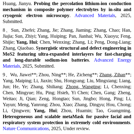
Huang, Jianyu.
Probing the percolation lithium-ion conduction
mechanism in composite polymer electrolytes by in-situ and
cryogenic electron microscopy
.
Advanced Materials
, 2025,
Submitted.
8、Sun, Zhefei; Zhang, Jie; Zhang, Jiaming; Zhang, Chao; Han,
Jiajia; Sun, Zhiyi; Yang, Huiping; Pan, Jianhai; Wu, Xiaoyu; Feng,
Shijie;
Yang, Hui
; Chen, Wenxing; Zhang, Li; Peng, Dong-Liang;
Zhang, Qiaobao.
Synergistic structural and defect engineering in
MoS2 featuring ultra-expanded interlayers for fast-charging
and long-durable sodium-ion batteries
.
Advanced Energy
Materials
, 2025, Submitted.
9、Wu, Jiawei**; Zhou, Ning**; He, Zicheng**;
Zhang, Zihan
**;
Yang, Maiping; Li, Jiaxin; Shu, Hongyang; Liu, Mingxiang; Liang,
Jun; He, Ye; Zhang, Shiliang;
Zhong, Wangting
; Li, Chenxing;
Chen, Mingyue; Hu, Ping; Hsieh, Yi Chen; Chen, Gang; Zheng,
Weitao; Ji, Qian; Zeng, Hongtao; Sun, Jingbo; Hong, Ping; Li,
Yayun; Meng, Yanrong; Zhou, Xiao; Zhang, Dingyu; Hou, Chong;
Li, Qingwen;
Yang, Hui
; Zhou, Huamin; Tao, Guangming.
Heterogeneous and scalable metaMask for passive facial and
respiratory system protection in extremely cold environments
.
Nature Communications
, 2025, Under review.