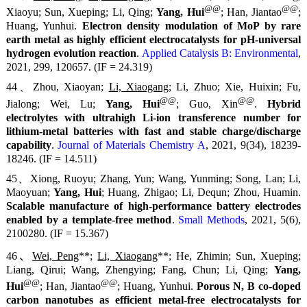
@@
@@
Xiaoyu; Sun, Xueping; Li, Qing;
Yang, Hui
; Han, Jiantao
;
Huang, Yunhui.
Electron density modulation of MoP by rare
earth metal as highly efficient electrocatalysts for pH-universal
hydrogen evolution reaction
.
Applied Catalysis B: Environmental
,
2021, 299, 120657. (IF = 24.319)
44、Zhou, Xiaoyan;
Li, Xiaogang
; Li, Zhuo; Xie, Huixin; Fu,
@@
@@
Jialong; Wei, Lu;
Yang, Hui
; Guo, Xin
.
Hybrid
electrolytes with ultrahigh Li-ion transference number for
lithium-metal batteries with fast and stable charge/discharge
capability
.
Journal of Materials Chemistry A
, 2021, 9(34), 18239-
18246. (IF = 14.511)
45、Xiong, Ruoyu; Zhang, Yun; Wang, Yunming; Song, Lan; Li,
Maoyuan;
Yang, Hui
; Huang, Zhigao; Li, Dequn; Zhou, Huamin.
Scalable manufacture of high-performance battery electrodes
enabled by a template-free method
.
Small Methods
, 2021, 5(6),
2100280. (IF = 15.367)
46、
Wei, Peng
**;
Li, Xiaogang
**; He, Zhimin; Sun, Xueping;
Liang, Qirui; Wang, Zhengying; Fang, Chun; Li, Qing;
Yang,
@@
@@
Hui
; Han, Jiantao
; Huang, Yunhui.
Porous N, B co-doped
carbon nanotubes as efficient metal-free electrocatalysts for