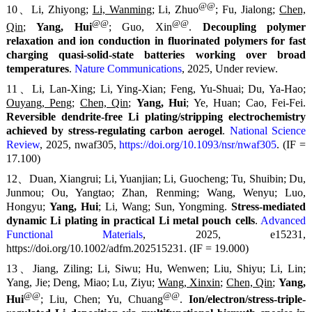
@@
10、Li, Zhiyong;
Li, Wanming
; Li, Zhuo
; Fu, Jialong;
Chen,
@@
@@
Qin
;
Yang, Hui
; Guo, Xin
.
Decoupling polymer
relaxation and ion conduction in fluorinated polymers for fast
charging quasi-solid-state batteries working over broad
temperatures
.
Nature Communications
, 2025, Under review.
11、Li, Lan-Xing; Li, Ying-Xian; Feng, Yu-Shuai; Du, Ya-Hao;
Ouyang, Peng
;
Chen, Qin
;
Yang, Hui
; Ye, Huan; Cao, Fei-Fei.
Reversible dendrite-free Li plating/stripping electrochemistry
achieved by stress-regulating carbon aerogel
.
National Science
Review
, 2025, nwaf305,
https://doi.org/10.1093/nsr/nwaf305
. (IF =
17.100)
12、Duan, Xiangrui; Li, Yuanjian; Li, Guocheng; Tu, Shuibin; Du,
Junmou; Ou, Yangtao; Zhan, Renming; Wang, Wenyu; Luo,
Hongyu;
Yang, Hui
; Li, Wang; Sun, Yongming.
Stress-mediated
dynamic Li plating in practical Li metal pouch cells
.
Advanced
Functional Materials
, 2025, e15231,
https://doi.org/10.1002/adfm.202515231
. (IF = 19.000)
13、Jiang, Ziling; Li, Siwu; Hu, Wenwen; Liu, Shiyu; Li, Lin;
Yang, Jie; Deng, Miao; Lu, Ziyu;
Wang, Xinxin
;
Chen, Qin
;
Yang,
@@
@@
Hui
; Liu, Chen; Yu, Chuang
.
Ion/electron/stress-triple-