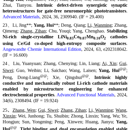
Zhai, Tianyou.
Intrinsic defect-driven synergistic synaptic
heterostructures for gate-free neuromorphic phototransistors
.
Advanced Materials
, 2024, 36, 2309940. (IF = 29.400)
23、Li, Jing**;
Yang, Hui
**; Deng, Qiang;
Li, Wanming
; Zhang,
Qimeng;
Zhang, Zihan
; Chu, Youqi; Yang, Chenghao.
Stabilizing
Ni-rich single-crystalline LiNi
Co
Mn
O
cathodes
0.83
0.07
0.10
2
using Ce/Gd co-doped high-entropy composite surfaces
.
Angewandte Chemie International Edition
, 2024, 63, e202318042.
(IF = 16.600)
24、Liu, Yuanyuan; Zhang, Chenying; Lin, Liang;
Ai, Xin
;
Gui,
@@
Siwei
; Guo, Weibin; Li, Saichao; Wang, Laisen;
Yang, Hui
;
@@
@@
Peng, Dong-Liang
; Xie, Qingshui
.
Intrinsic highly
conductive and mechanically robust Li-rich cathode materials
enabled by microstructure engineering for enhanced
electrochemical properties
.
Advanced Functional Materials
, 2024,
34(6), 2308494. (IF = 19.924)
25、
Zhang, Wen
;
Gui, Siwei
;
Zhang, Zihan
;
Li, Wanming
;
Wang,
Xinxin
; Wei, Junhong; Tu, Shuibin; Zhong, Linxin; Yang, Wu; Ye,
Hongjun; Sun, Yongming; Peng, Xinwen; Huang, Jianyu;
Yang,
@@
Hui
.
Tight binding and dual encapsulation enabled stable