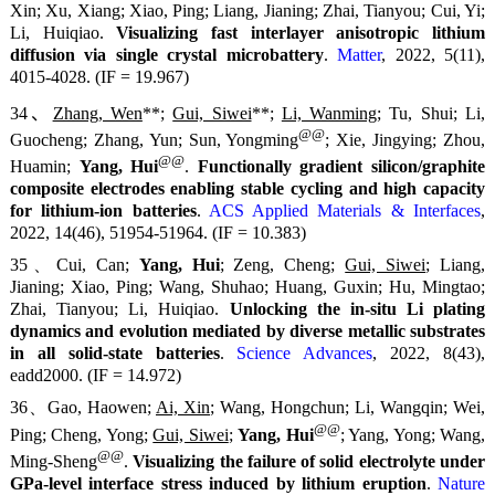
Xin; Xu, Xiang; Xiao, Ping; Liang, Jianing; Zhai, Tianyou; Cui, Yi;
Li, Huiqiao.
Visualizing fast interlayer anisotropic lithium
diffusion via single crystal microbattery
.
Matter
, 2022, 5(11),
4015-4028. (IF = 19.967)
34、
Zhang, Wen
**;
Gui, Siwei
**;
Li, Wanming
; Tu, Shui; Li,
@@
Guocheng; Zhang, Yun; Sun, Yongming
; Xie, Jingying; Zhou,
@@
Huamin;
Yang, Hui
.
Functionally gradient silicon/graphite
composite electrodes enabling stable cycling and high capacity
for lithium-ion batteries
.
ACS Applied Materials & Interfaces
,
2022, 14(46), 51954-51964. (IF = 10.383)
35、Cui, Can;
Yang, Hui
; Zeng, Cheng;
Gui, Siwei
; Liang,
Jianing; Xiao, Ping; Wang, Shuhao; Huang, Guxin; Hu, Mingtao;
Zhai, Tianyou; Li, Huiqiao.
Unlocking the in-situ Li plating
dynamics and evolution mediated by diverse metallic substrates
in all solid-state batteries
.
Science Advances
, 2022, 8(43),
eadd2000. (IF = 14.972)
36、Gao, Haowen;
Ai, Xin
; Wang, Hongchun; Li, Wangqin; Wei,
@@
Ping; Cheng, Yong;
Gui, Siwei
;
Yang, Hui
; Yang, Yong; Wang,
@@
Ming-Sheng
.
Visualizing the failure of solid electrolyte under
GPa-level interface stress induced by lithium eruption
.
Nature