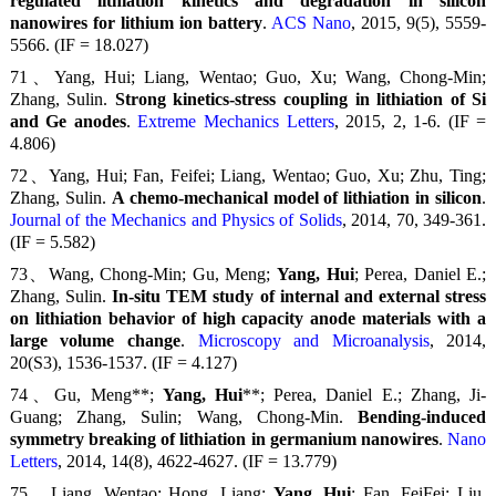
regulated lithiation kinetics and degradation in silicon
nanowires for lithium ion battery
.
ACS Nano
, 2015, 9(5), 5559-
5566. (IF = 18.027)
71、
Yang, Hui
; Liang, Wentao; Guo, Xu; Wang, Chong-Min;
Zhang, Sulin.
Strong kinetics-stress coupling in lithiation of Si
and Ge anodes
.
Extreme Mechanics Letters
, 2015, 2, 1-6. (IF =
4.806)
72、
Yang, Hui
; Fan, Feifei; Liang, Wentao; Guo, Xu; Zhu, Ting;
Zhang, Sulin.
A chemo-mechanical model of lithiation in silicon
.
Journal of the Mechanics and Physics of Solids
, 2014, 70, 349-361.
(IF = 5.582)
73、Wang, Chong-Min; Gu, Meng;
Yang, Hui
; Perea, Daniel E.;
Zhang, Sulin.
In-situ TEM study of internal and external stress
on lithiation behavior of high capacity anode materials with a
large volume change
.
Microscopy and Microanalysis
, 2014,
20(S3), 1536-1537. (IF = 4.127)
74、Gu, Meng**;
Yang, Hui
**; Perea, Daniel E.; Zhang, Ji-
Guang; Zhang, Sulin; Wang, Chong-Min.
Bending-induced
symmetry breaking of lithiation in germanium nanowires
.
Nano
Letters
, 2014, 14(8), 4622-4627. (IF = 13.779)
75、Liang, Wentao; Hong, Liang;
Yang, Hui
; Fan, FeiFei; Liu,