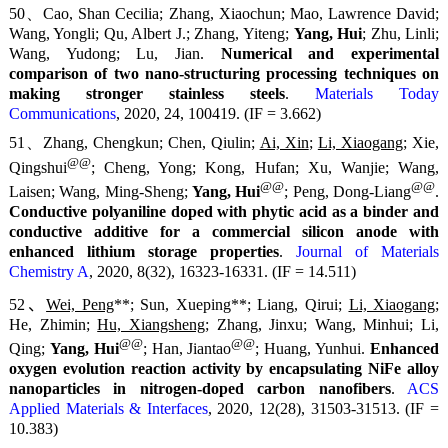
50、Cao, Shan Cecilia; Zhang, Xiaochun; Mao, Lawrence David;
Wang, Yongli; Qu, Albert J.; Zhang, Yiteng;
Yang, Hui
; Zhu, Linli;
Wang, Yudong; Lu, Jian.
Numerical and experimental
comparison of two nano-structuring processing techniques on
making stronger stainless steels
.
Materials Today
Communications
, 2020, 24, 100419. (IF = 3.662)
51、Zhang, Chengkun; Chen, Qiulin;
Ai, Xin
;
Li, Xiaogang
; Xie,
@@
Qingshui
; Cheng, Yong; Kong, Hufan; Xu, Wanjie; Wang,
@@
@@
Laisen; Wang, Ming-Sheng;
Yang, Hui
; Peng, Dong-Liang
.
Conductive polyaniline doped with phytic acid as a binder and
conductive additive for a commercial silicon anode with
enhanced lithium storage properties
.
Journal of Materials
Chemistry A
, 2020, 8(32), 16323-16331. (IF = 14.511)
52、
Wei, Peng
**; Sun, Xueping**; Liang, Qirui;
Li, Xiaogang
;
He, Zhimin;
Hu, Xiangsheng
; Zhang, Jinxu; Wang, Minhui; Li,
@@
@@
Qing;
Yang, Hui
; Han, Jiantao
; Huang, Yunhui.
Enhanced
oxygen evolution reaction activity by encapsulating NiFe alloy
nanoparticles in nitrogen-doped carbon nanofibers
.
ACS
Applied Materials & Interfaces
, 2020, 12(28), 31503-31513. (IF =
10.383)