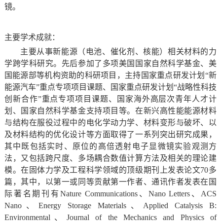
镜。
主要学术成就：
主要从事新能源（电池、催化剂、核能）相关材料的力
学跨学科研究。先后参加了多项美国国家自然科学基金、美
国能源部等机构资助的科研项目，主持国家重点研发计划“新
能源汽车”重点专项项目课题、国家重点研发计划“战略性科技
创新合作”重点专项项目课题、国家海外高层次青年人才计
划、国家自然科学基金支持项目等。在新兴高性能能源材料
与结构在服役过程中的电化学动力学、材料变形与破坏、以
及材料结构的优化设计等方面取得了一系列突出研究成果，
其中既包括实时、原位的高倍透射电子显微镜实验观测方
法，又包括跨尺度、多场耦合数值计算方法及相关的理论建
模。在固体力学及工程科学领域的顶级期刊上发表论文
70
多
篇，其中，以第一或同等贡献第一作者、通讯作者发表在国
际著名期刊有
Nature Communications
、
Nano Letters
、
ACS
Nano
、
Energy Storage Materials
、
Applied Catalysis B:
Environmental
、
Journal of the Mechanics and Physics of