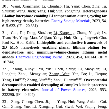
30、Wang, Xiancheng; Li, Chunhao; Hu, Yang; Chen, Zihe; Tu,
Shuibin; Wang, Jindi;
Yang, Hui
; Sun, Yongming.
Heterogeneous
Li-alloy interphase enabling Li compensation during cycling for
high energy density batteries
.
Energy Storage Materials
, 2023, 54,
615-622. (IF = 20.831)
31、Gao, De; Deng, Shuzhen;
Li, Xiaogang
; Zhang, Yingxi; Lv,
Tuan; He, Yang; Mao, Weijian;
Yang, Hui
; Zhang, Jingwei; Chu,
Paul K.; Huo, Kaifu.
Lithiophilic and conductive framework of
2D MoN nanosheets enabling planar lithium plating for
dendrite-free and minimum-volume-change lithium metal
anodes
.
Chemical Engineering Journal
, 2023, 454, 140144. (IF =
16.744)
32、Xiong, Ruoyu; Yu, Yue; Chen, Shuyi; Li, Maoyuan; Li,
Longhui; Zhou, Mengyuan;
Zhang, Wen
; Yan, Bo; Li, Dequn;
@@
@@
@@
Yang, Hui
; Zhang, Yun
; Zhou, Huamin
.
Overpotential
decomposition enabled decoupling of complex kinetic processes
in battery electrodes
.
Journal of Power Sources
, 2023, 553,
232296. (IF = 9.794)
33、Zeng, Cheng; Chen, Jiajun;
Yang, Hui
; Yang, Ankun; Cui,
Can; Zhang, Yue; Li, Xiaogang;
Gui, Siwei
; Wei, Yaqing; Feng,