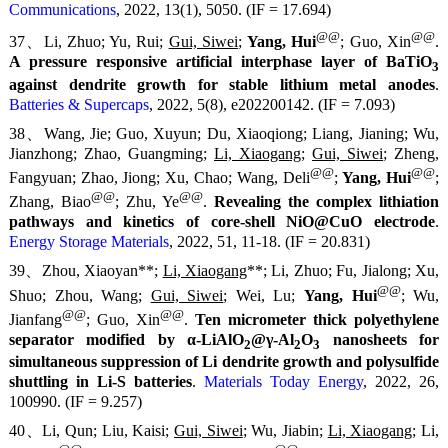
Communications
, 2022, 13(1), 5050. (IF = 17.694)
@@
@@
37、Li, Zhuo; Yu, Rui;
Gui, Siwei
;
Yang, Hui
; Guo, Xin
.
A pressure responsive artificial interphase layer of BaTiO
3
against dendrite growth for stable lithium metal anodes
.
Batteries & Supercaps
, 2022, 5(8), e202200142. (IF = 7.093)
38、Wang, Jie; Guo, Xuyun; Du, Xiaoqiong; Liang, Jianing; Wu,
Jianzhong; Zhao, Guangming;
Li, Xiaogang
;
Gui, Siwei
; Zheng,
@@
@@
Fangyuan; Zhao, Jiong; Xu, Chao; Wang, Deli
;
Yang, Hui
;
@@
@@
Zhang, Biao
; Zhu, Ye
.
Revealing the complex lithiation
pathways and kinetics of core-shell NiO@CuO electrode
.
Energy Storage Materials
, 2022, 51, 11-18. (IF = 20.831)
39、Zhou, Xiaoyan**;
Li, Xiaogang
**; Li, Zhuo; Fu, Jialong; Xu,
@@
Shuo; Zhou, Wang;
Gui, Siwei
; Wei, Lu;
Yang, Hui
; Wu,
@@
@@
Jianfang
; Guo, Xin
.
Ten micrometer thick polyethylene
separator modified by α-LiAlO
@γ-Al
O
nanosheets for
2
2
3
simultaneous suppression of Li dendrite growth and polysulfide
shuttling in Li-S batteries
.
Materials Today Energy
, 2022, 26,
100990. (IF = 9.257)
40、Li, Qun; Liu, Kaisi;
Gui, Siwei
; Wu, Jiabin;
Li, Xiaogang
; Li,