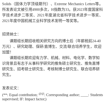
Solids
（固体力学顶级期刊）、
Extreme Mechanics Letters
等。
所发表论文被引用
4900
多次，
H
指数为
33
。获
2023
年度国家科
学技术进步二等奖、
2021
年度湖北省科学技术进步一等奖、
2021
年度中国机械工业科学技术发明一等奖等。
招贤纳士：
课题组长期招收相关研究方向的博士后（年薪税前
24-40
万元）、研究助理、保研
/
直博生、交流
/
联合培养学生，欢迎
加盟！
课题组长期欢迎有力学、机械、材料、电化学、数学知
识背景且有志于从事科学研究的推免硕士研究生、推免直博
研究生、招考硕士研究生、考核制博士研究生、联合培养研
究生。
发表论文：
@@
(**: Equal contribution;
: Corresponding author; ____: Students
supervised; IF: Impact factor;)