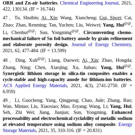
ORR and Zn-air batteries
.
Chemical Engineering Journal
, 2021,
422, 130134. (IF = 16.744)
47、Tu, Shuibin;
Ai, Xin
; Wang, Xiancheng;
Gui, Siwei
; Cai,
@@
Zhao; Zhan, Renming; Tan, Yuchen; Liu, Weiwei;
Yang, Hui
,
@@
@@
Li, Chenhui
; Sun, Yongming
.
Circumventing chemo-
mechanical failure of Sn foil battery anode by grain refinement
and elaborate porosity design
.
Journal of Energy Chemistry
,
2021, 62, 477-484. (IF = 13.599)
@@
48、Ding, Xuli
;
Liang, Daowei;
Ai, Xin
; Zhao, Hongda;
@@
Zhang, Ning; Chen, Xiaojing; Xu, Jiahao;
Yang, Hui
.
Synergistic lithium storage in silica-tin composites enables a
cycle-stable and high-capacity anode for lithium-ion batteries
.
ACS Applied Energy Materials
, 2021, 4(3), 2741-2750. (IF =
6.959)
49、Li, Guocheng; Yang, Qingpeng; Chao, Jiale; Zhang, Bao;
Wan, Mintao; Liu, Xiaoxiao; Mao, Eryang; Wang, Li;
Yang, Hui
;
Seh, Zhi Wei; Jiang, Jianjun; Sun, Yongming.
Enhanced
processability and electrochemical cyclability of metallic sodium
at elevated temperature using sodium alloy composite
.
Energy
Storage Materials
, 2021, 35, 310-316. (IF = 20.831)