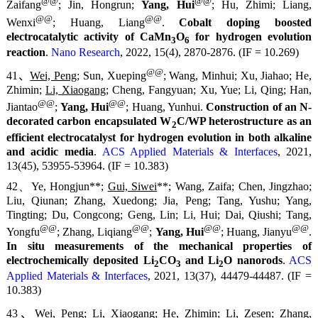
@@
@@
Zaifang
; Jin, Hongrun;
Yang, Hui
; Hu, Zhimi; Liang,
@@
@@
Wenxi
; Huang, Liang
.
Cobalt doping boosted
electrocatalytic activity of CaMn
O
for hydrogen evolution
3
6
reaction
.
Nano Research
, 2022, 15(4), 2870-2876. (IF = 10.269)
@@
41、
Wei, Peng
; Sun, Xueping
; Wang, Minhui; Xu, Jiahao; He,
Zhimin;
Li, Xiaogang
; Cheng, Fangyuan; Xu, Yue; Li, Qing; Han,
@@
@@
Jiantao
;
Yang, Hui
; Huang, Yunhui.
Construction of an N-
decorated carbon encapsulated W
C/WP heterostructure as an
2
efficient electrocatalyst for hydrogen evolution in both alkaline
and acidic media
.
ACS Applied Materials & Interfaces
, 2021,
13(45), 53955-53964. (IF = 10.383)
42、Ye, Hongjun**;
Gui, Siwei
**; Wang, Zaifa; Chen, Jingzhao;
Liu, Qiunan; Zhang, Xuedong; Jia, Peng; Tang, Yushu; Yang,
Tingting; Du, Congcong; Geng, Lin; Li, Hui; Dai, Qiushi; Tang,
@@
@@
@@
@@
Yongfu
; Zhang, Liqiang
;
Yang, Hui
; Huang, Jianyu
.
In situ measurements of the mechanical properties of
electrochemically deposited Li
CO
and Li
O nanorods
.
ACS
2
3
2
Applied Materials & Interfaces
, 2021, 13(37), 44479-44487. (IF =
10.383)
43、
Wei, Peng
;
Li, Xiaogang
; He, Zhimin; Li, Zesen; Zhang,