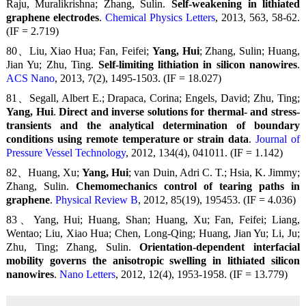
Raju, Muralikrishna; Zhang, Sulin.
Self-weakening in lithiated
graphene electrodes
.
Chemical Physics Letters
, 2013, 563, 58-62.
(IF = 2.719)
80、Liu, Xiao Hua; Fan, Feifei;
Yang, Hui
; Zhang, Sulin; Huang,
Jian Yu; Zhu, Ting.
Self-limiting lithiation in silicon nanowires
.
ACS Nano
, 2013, 7(2), 1495-1503. (IF = 18.027)
81、Segall, Albert E.; Drapaca, Corina; Engels, David; Zhu, Ting;
Yang, Hui
.
Direct and inverse solutions for thermal- and stress-
transients and the analytical determination of boundary
conditions using remote temperature or strain data
.
Journal of
Pressure Vessel Technology
, 2012, 134(4), 041011. (IF = 1.142)
82、Huang, Xu;
Yang, Hui
; van Duin, Adri C. T.; Hsia, K. Jimmy;
Zhang, Sulin.
Chemomechanics control of tearing paths in
graphene
.
Physical Review B
, 2012, 85(19), 195453. (IF = 4.036)
83、
Yang, Hui
; Huang, Shan; Huang, Xu; Fan, Feifei; Liang,
Wentao; Liu, Xiao Hua; Chen, Long-Qing; Huang, Jian Yu; Li, Ju;
Zhu, Ting; Zhang, Sulin.
Orientation-dependent interfacial
mobility governs the anisotropic swelling in lithiated silicon
nanowires
.
Nano Letters
, 2012, 12(4), 1953-1958. (IF = 13.779)