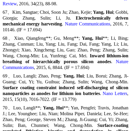
Review
, 2016, 34(23), 88-98.
67、Kim, Sangtae; Choi, Soon Ju; Zhao, Kejie;
Yang, Hui
; Gobbi,
Giorgia; Zhang, Sulin; Li, Ju.
Electrochemically driven
mechanical energy harvesting
.
Nature Communications
, 2016, 7,
10146. (IF = 17.694)
68、Xiao, Qiangfeng**; Gu, Meng**;
Yang, Hui
**; Li, Bing;
Zhang, Cunman; Liu, Yang; Liu, Fang; Dai, Fang; Yang, Li; Liu,
Zhongyi; Xiao, Xingcheng; Liu, Gao; Zhao, Peng; Zhang, Sulin;
Wang, Chong-Min; Lu, Yunfeng; Cai, Mei.
Inward lithium-ion
breathing of hierarchically porous silicon anodes
.
Nature
Communications
, 2015, 6, 8844. (IF = 17.694)
69、Luo, Langli; Zhao, Peng;
Yang, Hui
; Liu, Borui; Zhang, Ji-
Guang; Cui, Yi; Yu, Guihua; Zhang, Sulin; Wang, Chong-Min.
Surface coating constraint induced self-discharging of silicon
nanoparticles as anodes for lithium ion batteries
.
Nano Letters
,
2015, 15(10), 7016-7022. (IF = 13.779)
70、Luo, Langli**;
Yang, Hui
**; Yan, Pengfei; Travis, Jonathan
J.; Lee, Younghee; Liu, Nian; Molina Piper, Daniela; Lee, Se-Hee;
Zhao, Peng; George, Steven M.; Zhang, Ji-Guang; Cui, Yi; Zhang,
Sulin; Ban, Chunmei; Wang, Chong-Min.
Surface-coating