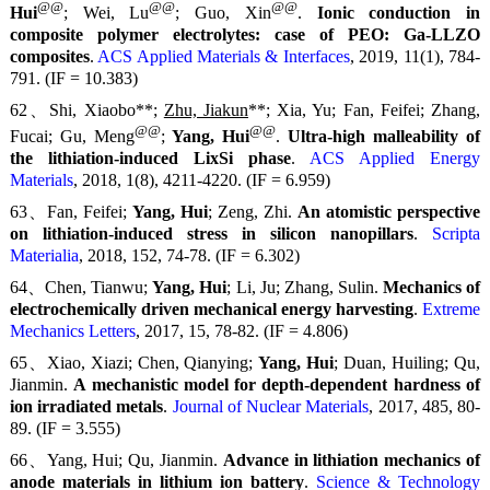
@@
@@
@@
Hui
; Wei, Lu
; Guo, Xin
.
Ionic conduction in
composite polymer electrolytes: case of PEO: Ga-LLZO
composites
.
ACS Applied Materials & Interfaces
, 2019, 11(1), 784-
791. (IF = 10.383)
62、Shi, Xiaobo**;
Zhu, Jiakun
**; Xia, Yu; Fan, Feifei; Zhang,
@@
@@
Fucai; Gu, Meng
;
Yang, Hui
.
Ultra-high malleability of
the lithiation-induced LixSi phase
.
ACS Applied Energy
Materials
, 2018, 1(8), 4211-4220. (IF = 6.959)
63、Fan, Feifei;
Yang, Hui
; Zeng, Zhi.
An atomistic perspective
on lithiation-induced stress in silicon nanopillars
.
Scripta
Materialia
, 2018, 152, 74-78. (IF = 6.302)
64、Chen, Tianwu;
Yang, Hui
; Li, Ju; Zhang, Sulin.
Mechanics of
electrochemically driven mechanical energy harvesting
.
Extreme
Mechanics Letters
, 2017, 15, 78-82. (IF = 4.806)
65、Xiao, Xiazi; Chen, Qianying;
Yang, Hui
; Duan, Huiling; Qu,
Jianmin.
A mechanistic model for depth-dependent hardness of
ion irradiated metals
.
Journal of Nuclear Materials
, 2017, 485, 80-
89. (IF = 3.555)
66、
Yang, Hui
; Qu, Jianmin.
Advance in lithiation mechanics of
anode materials in lithium ion battery
.
Science & Technology