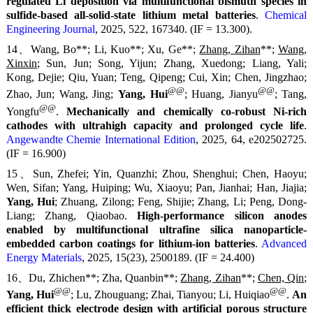
regulated Li deposition via multifunctional bismuth species in
sulfide-based all-solid-state lithium metal batteries
.
Chemical
Engineering Journal
, 2025, 522, 167340. (IF = 13.300).
14、Wang, Bo**; Li, Kuo**; Xu, Ge**;
Zhang, Zihan
**;
Wang,
Xinxin
; Sun, Jun; Song, Yijun; Zhang, Xuedong; Liang, Yali;
Kong, Dejie; Qiu, Yuan; Teng, Qipeng; Cui, Xin; Chen, Jingzhao;
@@
@@
Zhao, Jun; Wang, Jing;
Yang, Hui
; Huang, Jianyu
; Tang,
@@
Yongfu
.
Mechanically and chemically co-robust Ni-rich
cathodes with ultrahigh capacity and prolonged cycle life
.
Angewandte Chemie International Edition
, 2025, 64, e202502725.
(IF = 16.900)
15、Sun, Zhefei; Yin, Quanzhi; Zhou, Shenghui; Chen, Haoyu;
Wen, Sifan; Yang, Huiping; Wu, Xiaoyu; Pan, Jianhai; Han, Jiajia;
Yang, Hui
; Zhuang, Zilong; Feng, Shijie; Zhang, Li; Peng, Dong-
Liang; Zhang, Qiaobao.
High-performance silicon anodes
enabled by multifunctional ultrafine silica nanoparticle-
embedded carbon coatings for lithium-ion batteries
.
Advanced
Energy Materials
, 2025, 15(23), 2500189. (IF = 24.400)
16、Du, Zhichen**; Zha, Quanbin**;
Zhang, Zihan
**;
Chen, Qin
;
@@
@@
Yang, Hui
; Lu, Zhouguang; Zhai, Tianyou; Li, Huiqiao
.
An
efficient thick electrode design with artificial porous structure