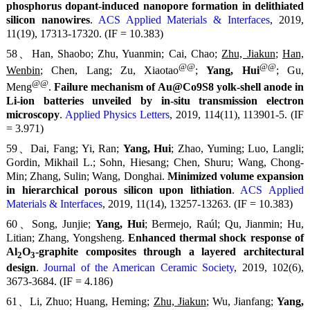
phosphorus dopant-induced nanopore formation in delithiated
silicon nanowires
.
ACS Applied Materials & Interfaces
, 2019,
11(19), 17313-17320. (IF = 10.383)
58、Han, Shaobo; Zhu, Yuanmin; Cai, Chao;
Zhu, Jiakun
;
Han,
@@
@@
Wenbin
; Chen, Lang; Zu, Xiaotao
;
Yang, Hui
; Gu,
@@
Meng
.
Failure mechanism of Au@Co9S8 yolk-shell anode in
Li-ion batteries unveiled by in-situ transmission electron
microscopy
.
Applied Physics Letters
, 2019, 114(11), 113901-5. (IF
= 3.971)
59、Dai, Fang; Yi, Ran;
Yang, Hui
; Zhao, Yuming; Luo, Langli;
Gordin, Mikhail L.; Sohn, Hiesang; Chen, Shuru; Wang, Chong-
Min; Zhang, Sulin; Wang, Donghai.
Minimized volume expansion
in hierarchical porous silicon upon lithiation
.
ACS Applied
Materials & Interfaces
, 2019, 11(14), 13257-13263. (IF = 10.383)
60、Song, Junjie;
Yang, Hui
; Bermejo, Raúl; Qu, Jianmin; Hu,
Litian; Zhang, Yongsheng.
Enhanced thermal shock response of
Al
O
-graphite composites through a layered architectural
2
3
design
.
Journal of the American Ceramic Society
, 2019, 102(6),
3673-3684. (IF = 4.186)
61、Li, Zhuo; Huang, Heming;
Zhu, Jiakun
; Wu, Jianfang;
Yang,