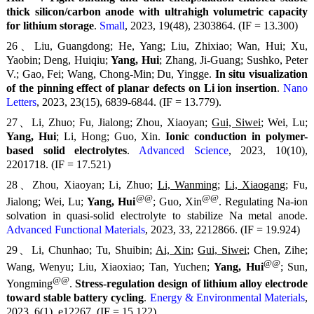
thick silicon/carbon anode with ultrahigh volumetric capacity
for lithium storage
.
Small
, 2023, 19(48), 2303864. (IF = 13.300)
26、Liu, Guangdong; He, Yang; Liu, Zhixiao; Wan, Hui; Xu,
Yaobin; Deng, Huiqiu;
Yang, Hui
; Zhang, Ji-Guang; Sushko, Peter
V.; Gao, Fei; Wang, Chong-Min; Du, Yingge.
In situ visualization
of the pinning effect of planar defects on Li ion insertion
.
Nano
Letters
, 2023, 23(15), 6839-6844. (IF = 13.779).
27、Li, Zhuo; Fu, Jialong; Zhou, Xiaoyan;
Gui, Siwei
; Wei, Lu;
Yang, Hui
; Li, Hong; Guo, Xin.
Ionic conduction in polymer-
based solid electrolytes
.
Advanced Science
, 2023, 10(10),
2201718. (IF = 17.521)
28、Zhou, Xiaoyan; Li, Zhuo;
Li, Wanming
;
Li, Xiaogang
; Fu,
@@
@@
Jialong; Wei, Lu;
Yang, Hui
; Guo, Xin
. Regulating Na-ion
solvation in quasi-solid electrolyte to stabilize Na metal anode.
Advanced Functional Materials
, 2023, 33, 2212866. (IF = 19.924)
29、Li, Chunhao; Tu, Shuibin;
Ai, Xin
;
Gui, Siwei
; Chen, Zihe;
@@
Wang, Wenyu; Liu, Xiaoxiao; Tan, Yuchen;
Yang, Hui
; Sun,
@@
Yongming
.
Stress-regulation design of lithium alloy electrode
toward stable battery cycling
.
Energy & Environmental Materials
,
2023, 6(1), e12267. (IF = 15.122)