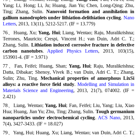
Yang; Li, Hong; Li, Ju; Huang, Jian Yu; Chen, Long-Qing; Zhu,
Ting; Zhang, Sulin.
Nanovoid formation and annihilation in
gallium nanodroplets under lithiation-delithiation cycling
.
Nano
Letters
, 2013, 13(11), 5212-5217. (IF = 13.779)
76、Huang, Xu;
Yang, Hui
; Liang, Wentao; Raju, Muralikrishna;
Terrones, Mauricio; Crespi, Vincent H.; van Duin, Adri C. T.;
Zhang, Sulin.
Lithiation induced corrosive fracture in defective
carbon nanotubes
.
Applied Physics Letters
, 2013, 103(15),
153901-4. (IF = 3.971)
77、Fan, Feifei; Huang, Shan;
Yang, Hui
; Raju, Muralikrishna;
Datta, Dibakar; Shenoy, Vivek B.; van Duin, Adri C. T.; Zhang,
Sulin; Zhu, Ting.
Mechanical properties of amorphous LixSi
alloys: a reactive force field study
.
Modelling and Simulation in
Materials Science and Engineering
, 2013, 21(7), 074002. (IF =
2.421)
78、Liang, Wentao;
Yang, Hui
; Fan, Feifei; Liu, Yang; Liu, Xiao
Hua; Huang, Jian Yu; Zhu, Ting; Zhang, Sulin.
Tough germanium
nanoparticles under electrochemical cycling
.
ACS Nano
, 2013,
7(4), 3427-3433. (IF = 18.027)
79、
Yang, Hui
; Huang, Xu; Liang, Wentao; van Duin, Adri C. T.;