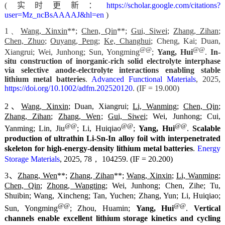
(
实时更新：
https://scholar.google.com/citations?
user=Mz_ncBsAAAAJ&hl=en
)
1、
Wang, Xinxin
**;
Chen, Qin
**;
Gui, Siwei
;
Zhang, Zihan
;
Chen, Zhuo
;
Ouyang, Peng
;
Ke, Changhui
; Cheng, Kai; Duan,
@@
@@
Xiangrui; Wei, Junhong; Sun, Yongming
;
Yang, Hui
.
In-
situ construction of inorganic-rich solid electrolyte interphase
via selective anode-electrolyte interactions enabling stable
lithium metal batteries
.
Advanced Functional Materials
, 2025,
https://doi.org/10.1002/adfm.202520120
. (IF = 19.000)
2、
Wang, Xinxin
; Duan, Xiangrui;
Li, Wanming
;
Chen, Qin
;
Zhang, Zihan
;
Zhang, Wen
;
Gui, Siwei
; Wei, Junhong; Cui,
@@
@@
@@
Yanming; Lin, Jiu
; Li, Huiqiao
;
Yang, Hui
.
Scalable
production of ultrathin Li-Sn-In alloy foil with interpenetrated
skeleton for high-energy-density lithium metal batteries
.
Energy
Storage Materials
, 2025, 78，
104259. (IF = 20.200)
3、
Zhang, Wen
**;
Zhang, Zihan
**;
Wang, Xinxin
;
Li, Wanming
;
Chen, Qin
;
Zhong, Wangting
; Wei, Junhong; Chen, Zihe; Tu,
Shuibin; Wang, Xincheng; Tan, Yuchen; Zhang, Yun; Li, Huiqiao;
@@
@@
Sun, Yongming
; Zhou, Huamin;
Yang, Hui
.
Vertical
channels enable excellent lithium storage kinetics and cycling