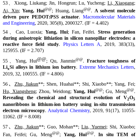
53、Xiong, Liukang; Jin, Hongrun; Lu, Yucheng;
Li, Xiaogang
;
@@
@@
Ai, Xin
;
Yang, Hui
; Huang, Liang
.
A solvent molecule
driven pure PEDOT:PSS actuator
.
Macromolecular Materials
and Engineering
, 2020, 305(8), 2000327. (IF = 4.402)
54、Cao, Luoxia;
Yang, Hui
; Fan, Feifei.
Stress generation
during anisotropic lithiation in silicon nanopillar electrodes: a
reactive force field study
.
Physics Letters A
, 2019, 383(33),
125955. (IF = 2.707)
@@
@@
55、
Yang, Hui
; Qu, Jianmin
.
Fracture toughness of
Li
Si alloys in lithium ion battery
.
Extreme Mechanics Letters
,
x
2019, 32, 100555. (IF = 4.806)
56、
Zhu, Jiakun
**; Shen, Huahai**; Shi, Xiaobo**; Yang, Fei;
@@
@@
Hu, Xiangsheng
; Zhou, Weidong;
Yang, Hui
; Gu, Meng
.
Revealing the chemical and structural evolution of V
O
2
5
nanoribbons in lithium-ion battery using in-situ transmission
electron microscopy
.
Analytical Chemistry
, 2019, 91(17), 11055-
11062. (IF = 8.008)
57、
Zhu, Jiakun
**; Guo, Mohan**;
Liu, Yuemei
; Shi, Xiaobo;
@@
@@
Fan, Feifei; Gu, Meng
;
Yang, Hui
.
In situ TEM of