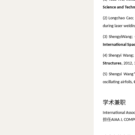
Science and Tech
(2)
Longchao Cao; 
during laser weldi
(3) ShengyiWang
;
International Spa
(4) Shengyi Wang
;
Structures
, 2012, 
(5) Shengyi Wang
oscillating airfoils,
学术兼职
International Ass
担任AIAA J, COMPUT