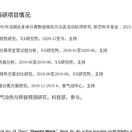
研项目情况:
的内/外流耦合多体分离数值模拟方法及流动机理研究, 航空科学基金，2023-
特性研究，
XX
研究所，
2020-12
至今，主持
分离非定常过程分析，
XX
研究所，
2020-01
至
2020-06
，主持
仿真分析，
2019-06
至
2019-08
，
XX
研究所，主持
排布方案对比研究，
2019-06
至
2019-08
，
XX
研究所，主持
级分离方案研究，
2018.12-2019.4
，某气动中心，主持
气动热与转捩预测研究，科技部，参与。
ang Hu; Qi Zhou*;
Shengyi Wang
*; Peng Jin; An active learning multi-fideli