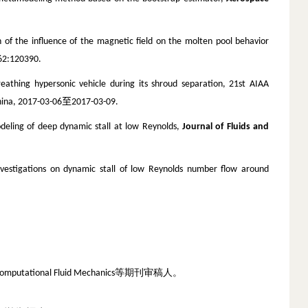
of the influence of the magnetic field on the molten pool behavior
62:120390.
eathing hypersonic vehicle during its shroud separation, 21st AIAA
至
hina, 2017-03-06
2017-03-09.
eling of deep dynamic stall at low Reynolds,
Journal of Fluids and
estigations on dynamic stall of low Reynolds number flow around
s of Computational Fluid Mechanics等期刊审稿人。