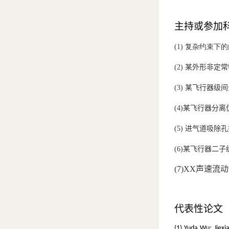
主持或参加科
(1) 复杂约束下
(2)
某外形非定常
(3)
某飞行器级间
(4)
某
飞行器分离
(5)
进气道吸除孔
(6)
某
飞行器二子
(7)
XX
声速流动
代表性论文
(1)
Yuda Wu; Jiexi