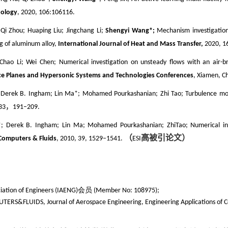
nology
, 2020, 106:106116.
Qi Zhou; Huaping Liu; Jingchang Li;
Shengyi Wang*;
Mechanism investigation 
ng of aluminum alloy,
International Journal of Heat and Mass Transfer,
2020, 1
 Chao Li; Wei Chen; Numerical investigation on unsteady flows with an air-br
ce Planes and Hypersonic Systems and Technologies Conferences
, Xiamen, C
 Derek B. Ingham; Lin Ma*; Mohamed Pourkashanian; Zhi Tao; Turbulence mod
，
33
191–209.
*
; Derek B. Ingham; Lin Ma; Mohamed Pourkashanian; ZhiTao; Numerical inv
（
高被引论文）
Computers & Fluids
, 2010, 39, 1529–1541.
ESI
ociation of Engineers (IAENG)会员 (Member No: 108975);
ERS&FLUIDS, Journal of Aerospace Engineering, Engineering Application