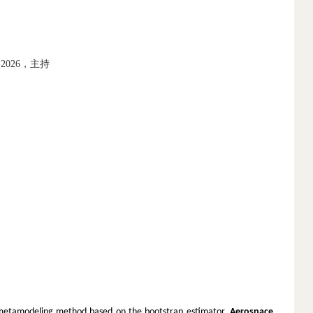
2026，主持
ty metamodeling method based on the bootstrap estimator,
Aerospace