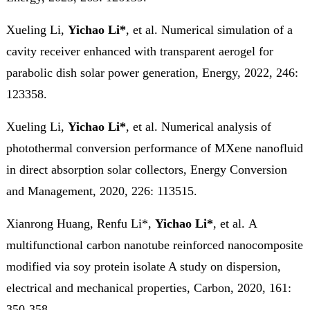
Xueling Li,
Yichao Li*
, et al
.
Numerical simulation of a
cavity receiver enhanced with transparent aerogel for
parabolic dish solar power generation,
Energy
, 2022, 246:
123358.
Xueling Li,
Yichao Li*
, et al. Numerical analysis of
photothermal conversion performance of MXene nanofluid
in direct absorption solar collectors,
Energy Conversion
and Management
, 2020, 226: 113515.
Xianrong Huang, Renfu Li*,
Yichao Li*
, et al.
A
multifunctional carbon nanotube reinforced nanocomposite
modified via soy protein isolate A study on dispersion,
electrical and mechanical properties,
Carbon
, 2020, 161:
350-358.