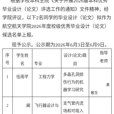
根据学校本科生院《关于开展
6
届本科优秀
202
毕业设计（论文）评选工作的通知》文件精神，经
学院评议，以下
名同学的毕业设计（论文）拟作为
2
航空航天学院
6
年度校级优秀毕业设计（论文）
202
候选名单上报。
现予公示。公示期为
6
年
6
月
3
日至
6
月
9
日。
202
指导
序
学生姓
设计
论文
题
(
)
老师
号
名
专业
目
多晶孔洞损
1
伍雨芊
工程力学
伤行为的机
黄
器学习研究
敏生
支气管内流
2
阚
飞行器设计与
场和可吸入