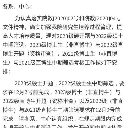
各系、中心：
为认真落实院教
[2020]02
号和院教
[2020]04
号
文件精神，确实加强我院研究生培养过程管理，提
高人才培养质量，现对
2023
级硕开题与
2022
级硕士
中期筛选，
2023
级博士生（非直博生）与
2022
级直
博生开题（资格审查），
2022
级博士生（非直博
生）与
2021
级直博生中期筛选考核工作做如下安
排：
2023级硕士开题，
2022
级硕士生中期筛选，要
求在
12
月
2
号前完成，
2023
级博士（非直博生）与
2022
级直博生开题（资格审查）以及
2022
级（非直
博生）与
2021
级直博生中期筛选要求在
12
月
9
号前
完成。请各系、中心认真组织，在规定期限内完成
各项开题与中期筛选工作。学生开题和中期考核后