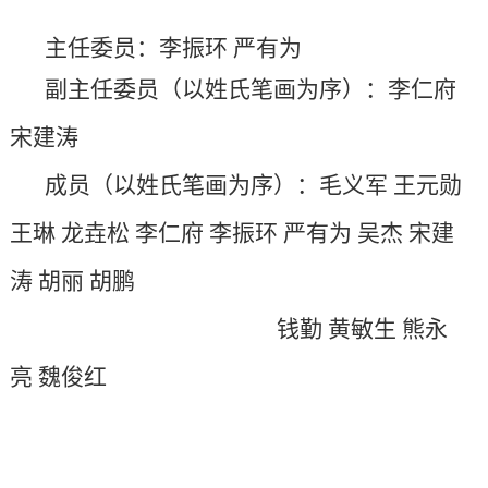
主任委员：李振环 严有为
副主任委员（以姓氏笔画为序）：李仁府
宋建涛
成员（以姓氏笔画为序）：毛义军 王元勋
王琳 龙垚松 李仁府 李振环 严有为 吴杰 宋建
涛 胡丽 胡鹏
钱勤
黄敏生 熊永
亮 魏俊红