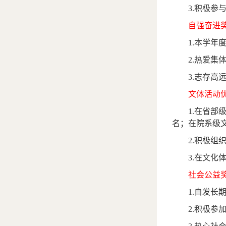
3.
积极参
自强奋进
1.
本学年
2.
热爱集
3.
志存高
文体活动
1.
在省部
名；在院系级
2.
积极组
3.
在文化
社会公益
1.
自发长
2.
积极参