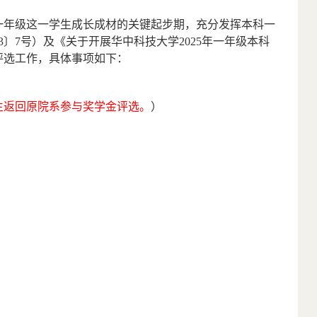
一年级这一学生成长成材的关键起步期，充分发挥本科一
3
〕
7
号）及《关于开展华中科技大学
2025
年一年级本科
评选工作，具体事项如下：
生返回原院系参与奖学金评选。
）