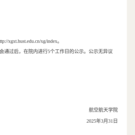
ttp://xgxt.hust.edu.cn/xg/index
。
会通过后，在院内进行
5
个工作日的公示。公示无异议
航空航天学院
2025
年
3
月
31
日