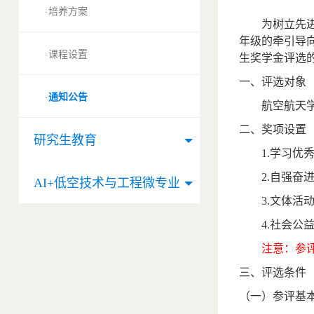
培养方案
·
为树立先
年级的牵引导
课程设置
·
生奖学金评选
一、评选对象
通知公告
·
航空航天
二、奖项设置
研究生教育
1.
学习优
2.
自强奋
AI+低空技术与工程微专业
3.
文体活
4.
社会公
注意：参
三、评选条件
（一）参评基