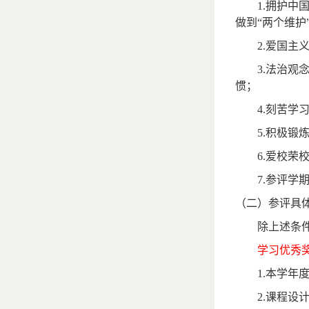
1.
拥护中
做到
“
两个维护
2.
爱国主
3.
法治观
惯；
4.
刻苦学
5.
积极锻
6.
爱校荣
7.
参评学
（二）参评具
除上述条
学习优秀
1.
本学年
2.
课程设