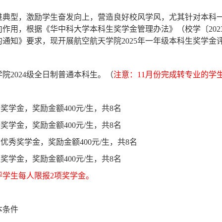
进典型，激励学生奋发向上，营造良好校风学风，尤其针对本科
向作用，根据《华中科大学本科生奖学金管理办法》（校学〔
202
的通知》要求，现开展航空航天学院
2025
年一年级本科生奖学金
学院
2024
级全日制普通本科生。（
注意：
11
月份完成转专业的学
秀奖学金，奖励金额
400
元
/
生，共
8
名
进奖学金，奖励金额
400
元
/
生，共
8
名
动优秀奖学金，奖励金额
400
元
/
生，共
8
名
益奖学金，奖励金额
400
元
/
生，共
8
名
评学生每人限报
2
项奖学金。
本条件