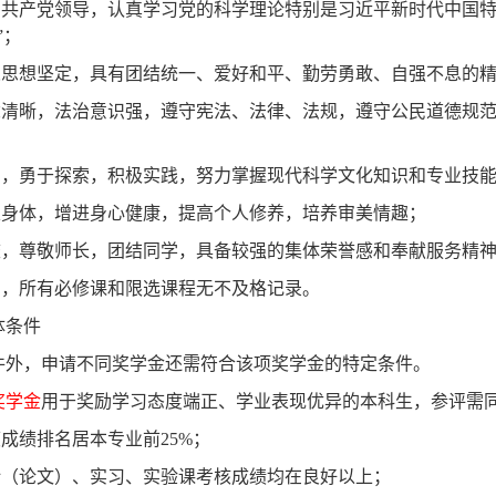
国共产党领导，认真学习党的科学理论特别是习近平新时代中国
”
；
义思想坚定，具有团结统一、爱好和平、勤劳勇敢、自强不息的
念清晰，法治意识强，遵守宪法、法律、法规，遵守公民道德规
习，勇于探索，积极实践，努力掌握现代科学文化知识和专业技
炼身体，增进身心健康，提高个人修养，培养审美情趣；
校，尊敬师长，团结同学，具备较强的集体荣誉感和奉献服务精
期，所有必修课和限选课程无不及格记录。
体条件
件外，申请不同奖学金还需符合该项奖学金的特定条件。
奖学金
用于奖励学习态度端正、学业表现优异的本科生，参评需
度成绩排名居本专业前
25%
；
计（论文）、实习、实验课考核成绩均在良好以上；