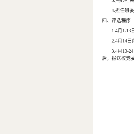
3.
热心社
4.
担任班
四、评选程序
1.4
月
1-13
2.4
月
14
日
3.4
月
13-24
后，报送校党