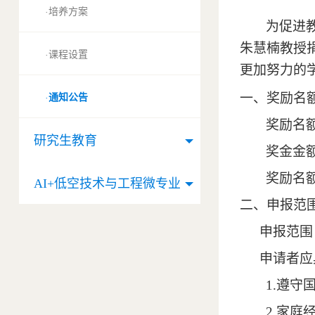
培养方案
·
为促进
朱慧楠教授
课程设置
·
更加努力的
一、奖励名
通知公告
·
奖励名
研究生教育
奖金金
奖励名
AI+低空技术与工程微专业
二、申报范
申报范围
申请者应
1.
遵守
2.
家庭