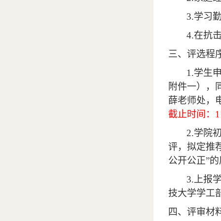
3.
学习
4.
在抗
三、评选程
1
.学生
附件一），
薛老师处，
截止时间：
1
2
.学院
评，拟定推
公开公正”
3
.上报
技大学学工
四、评审材