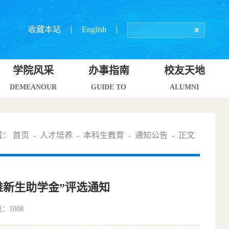
收藏本站
English
学院风采
办事指南
校友天地
DEMEANOUR
GUIDE TO
ALUMNI
置：
首页
-
人才培养
-
本科生教育
-
通知公告
- 正文
难新生助学金”评选通知
览：
1008