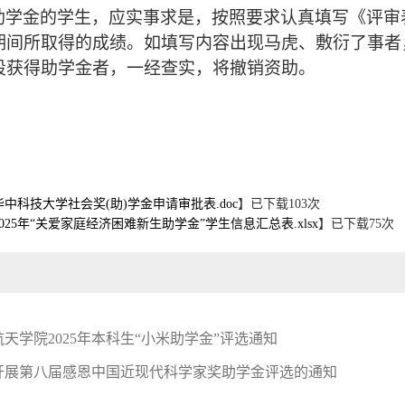
助学金的学生，应实事求是，按照要求认真填写《评审
期间所取得的成绩。如填写内容出现马虎、敷衍了事者
段获得助学金者，一经查实，将撤销资助。
中科技大学社会奖(助)学金申请审批表.doc
】已下载
103
次
025年“关爱家庭经济困难新生助学金”学生信息汇总表.xlsx
】已下载
75
次
天学院2025年本科生“小米助学金”评选通知
开展第八届感恩中国近现代科学家奖助学金评选的通知