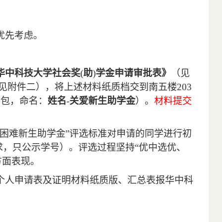
优先考虑。
华中科技大学社会奖
(
助
)
学金申请审批表》
（见
见附件二
），将上述材料纸质档交到南五楼
203
缩包，命名：
姓名
-
关爱新生助学金
）。
材料提交
济困难新生助学金”评选标准对申请的同学进行初
求，只公示学号）。评选过程坚持“优中选优、
方面表现。
个人申请表及证明材料纸质版、汇总表报华中科