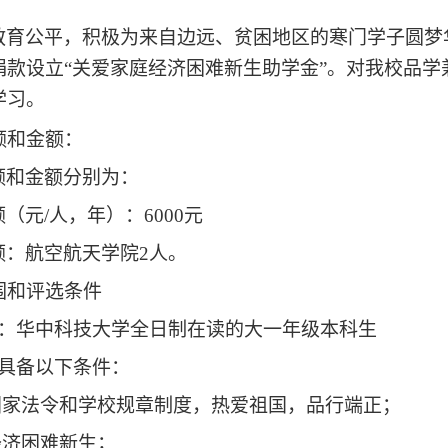
教育公平，积极为来自边远、贫困地区的寒门学子圆梦
捐款设立“关爱家庭经济困难新生助学金”。
对我校品学
学习。
额和金额：
额和金额分别为：
额
（元
/
人，年）：
6000
元
额：
航空航天学院
2
人。
围和评选条件
：
华中科技大学全日制在读的大一年级本科生
具备以下条件：
国家法令和学校规章制度，热爱祖国，品行端正；
经济困难新生；