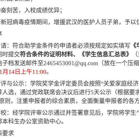
勤奋刻苦，入校成绩优异；
击新冠病毒疫情期间，增援武汉的医护人员子弟，予以
序
申请：符合助学金条件的申请者必须按规定如实填写
《
同时提交
符合条件的证明材料、《学生信息汇总表》
（
电子档发送邮件至
2465453001@qq.com
（放在一个压
1
月
14
日上午
11:00
。
初评与公示：学院奖学金评定委员会按照“关爱家庭经
荐人选，通过党政联席会决议后进行
5
天公示（根据要
的原则，注重申报者的综合素质，全面衡量申报者的各
学校：经学院评审公示通过并签署意见后，学院将学生
部本科生办公室资助中心。
料要求