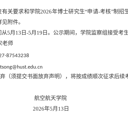
校有关要求和学院
202
6
年博士研究生
“申请-考核”制
详见附件。
间从
5
月
13
日
-
5
月
19
日。公示期间，学院监察组接受考
宋老师
27-87543238
jtsong@hust.edu.cn
弃（须提交书面放弃声明），将按成绩顺次征求后续
空航天
学院
202
6
年
5
月
13
日