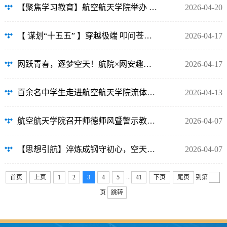
【聚焦学习教育】航空航天学院举办 树立和践行正确政绩观学习教育读书班
2026-04-20
【 谋划“十五五” 】穿越极端 叩问苍穹 描绘航空航天学院发展新蓝图
2026-04-17
网跃青春，逐梦空天！航院×网安趣味运动会成功举办
2026-04-17
百余名中学生走进航空航天学院流体力学实验室，开启“未来科学家”研学之旅
2026-04-13
航空航天学院召开师德师风暨警示教育专题大会
2026-04-07
【思想引航】淬炼成钢守初心，空天逐梦担使命，航空航天学院开展联合主题党日活动
2026-04-07
...
首页
上页
1
2
3
4
5
41
下页
尾页
到第
页
跳转