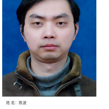
姓
名：陈波