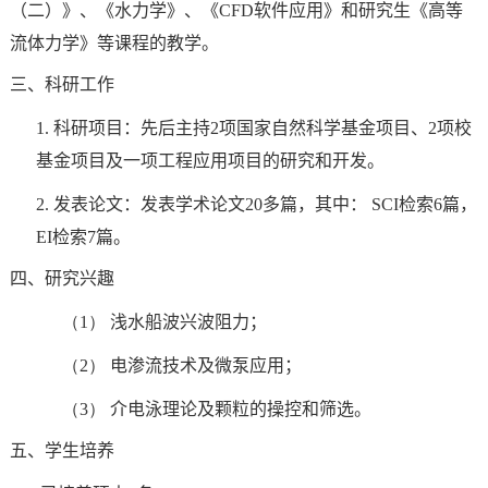
（二）》、《水力学》、《
CFD
软件应用》和研究生《高等
流体力学》等课程的教学。
三、科研工作
1.
科研项目：先后主持
2
项国家自然科学基金项目、
2
项校
基金项目及一项工程应用项目的研究和开发。
2.
发表论文：发表学术论文
20
多篇，其中：
SCI
检索
6
篇，
EI
检索
7
篇。
四、研究兴趣
（1）
浅水船波兴波阻力；
（2）
电渗流技术及微泵应用；
（3）
介电泳理论及颗粒的操控和筛选。
五、学生培养