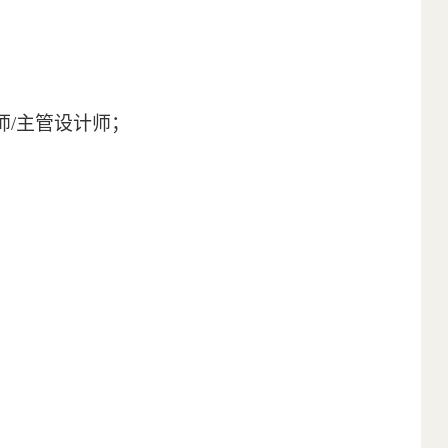
师
/
主管设计师；