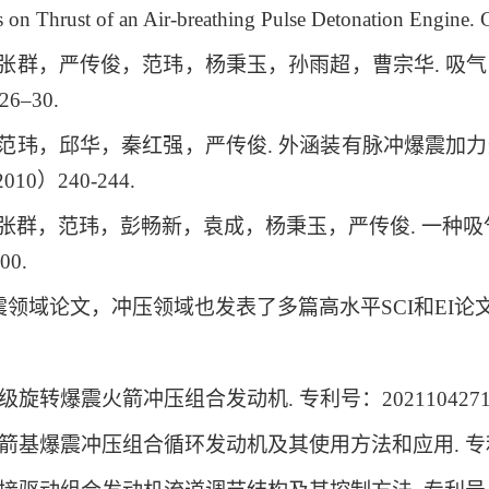
s on Thrust of an Air-breathing Pulse Detonation Engine. 
张群，严传俊，范玮，杨秉玉，孙雨超，曹宗华
.
吸气
 26–30.
范玮，邱华，秦红强，严传俊
.
外涵装有脉冲爆震加力
2010
）
240-244.
张群，范玮，彭畅新，袁成，杨秉玉，严传俊
.
一种吸
00.
震领域论文，冲压领域也发表了多篇高水平
SCI
和
EI
论
级旋转爆震火箭冲压组合发动机
.
专利号：
2021104271
箭基爆震冲压组合循环发动机及其使用方法和应用
.
专