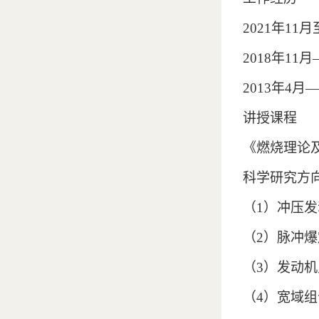
2021
年
11
月
2018
年
11
月
2013
年
4
月
—
讲授课程
《燃烧理论
科学研究方
（
1
）冲压发
（
2
）脉冲爆
（
3
）发动机
（
4
）宽域组