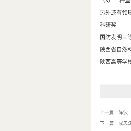
（
3
）一种直
另外还有领
科研奖
国防发明三
陕西省自然
陕西高等学
上一篇：
陈波
下一篇：
成忠