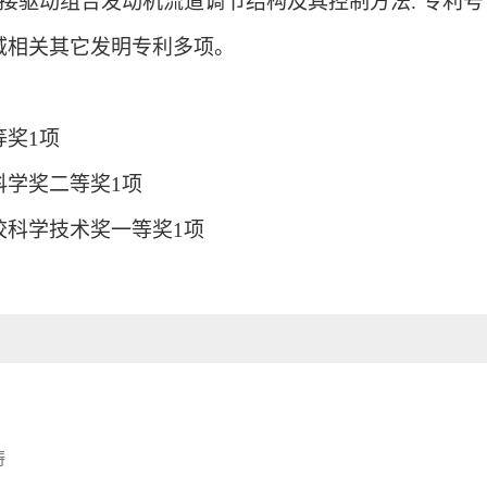
接驱动组合发动机流道调节结构及其控制方法
.
专利号
域相关其它发明专利多项。
等奖
1
项
科学奖二等奖
1
项
校科学技术奖一等奖
1
项
涛