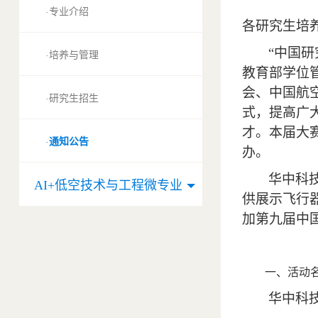
专业介绍
·
各研究生培
“
中国研
培养与管理
·
教育部学位
会、中国航
研究生招生
·
式，提高广
才。本届大
通知公告
·
办。
华中科
AI+低空技术与工程微专业
供展示飞行
加第九届中
一、活动
华中科