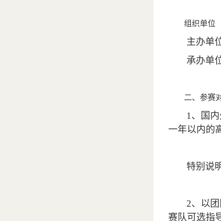
组织单位
主办单
承办单
二、参赛
1
、国内
一年以内的
特别说
2
、以团
赛队可选指