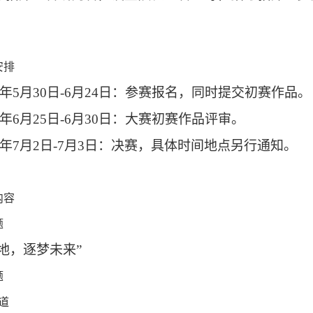
安排
年
5
月
30
日
-6
月
24
日：参赛报名，同时提交初赛作品。
年
6
月
25
日
-6
月
30
日：大赛初赛作品评审。
年
7
月
2
日
-7
月
3
日：决赛，具体时间地点另行通知。
内容
题
地，逐梦未来
”
题
道