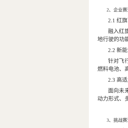
2
、企业赛
2.1
红旗
融入红
地行驶的功
2.2
新能
针对飞
燃料电池、
2.3
高适
面向未
动力形式、
3
、挑战赛