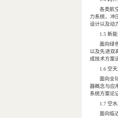
各类航
力系统、冲
设计以及动
1.5
新能
面向绿
以及
先进双
成技术方案
1.6
空天
面向全
器概念与应
系统方案论
1.7
空水
面向临